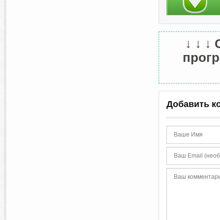
↓ ↓ ↓
прогр
Добавить к