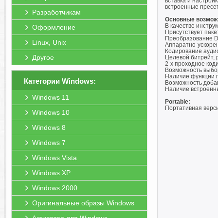
вставка и настройк
встроенные пресет
Разработчикам
Основные возмож
В качестве инстру
Оформление
Присутствует паке
Преобразование DV
Linux, Unix
Аппаратно-ускорен
Кодирование аудио
Другое
Целевой битрейт, 
2-х проходное код
Возможность выбор
Наличие функции 
Категории Windows:
Возможность добав
Наличие встроенн
Windows 11
Portable:
Портативная верси
Windows 10
Windows 8
Windows 7
Windows Vista
Windows XP
Windows 2000
Оригинальные образы Windows