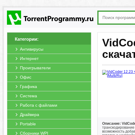
Категории:
VidCod
Антивирусы
скача
Интернет
Проигрыватели
Офис
Графика
Система
Работа с файлами
Драйвера
Portable
Описание: VidCod
транскодирование 
возможность добав
Сборники WPI