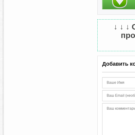
↓ ↓ ↓
про
Добавить к