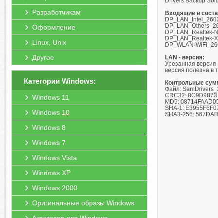
Drivers Backup So
Разработчикам
Входящие в соста
DP_LAN_Intel_260
DP_LAN_Others_26
Оформление
DP_LAN_Realtek-N
DP_LAN_Realtek-X
Linux, Unix
DP_WLAN-WiFi_26
Другое
LAN - версия:
Урезанная версия 
версия полезна в 
Категории Windows:
Контрольные сум
Файл: SamDrivers_
CRC32: 8C9D9873
Windows 11
MD5: 08714FAAD0
SHA-1: E3955F6F
Windows 10
SHA3-256: 567D
Windows 8
Windows 7
Windows Vista
Windows XP
Windows 2000
Оригинальные образы Windows