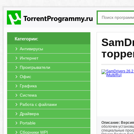
Категории:
SamDri
Антивирусы
торре
Интернет
Проигрыватели
Офис
Графика
Система
Работа с файлами
Драйвера
Portable
Описание: Версия
оболочек-установ
специальные програм
Сборники WPI