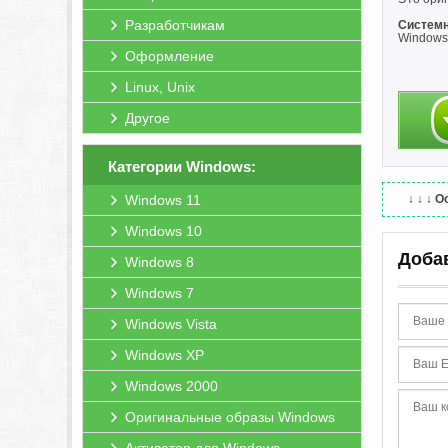
Разработчикам
Системн
Windows 
Оформление
Linux, Unix
Другое
Категории Windows:
Windows 11
↓ ↓ ↓
Ос
Windows 10
Доба
Windows 8
Windows 7
Windows Vista
Windows XP
Windows 2000
Оригинальные образы Windows