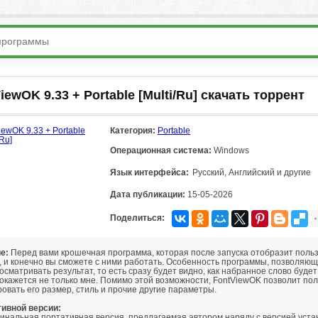
iewOK 9.33 + Portable [Multi/Ru] скачать торрент
Категория:
Portable
Операционная система:
Windows
Язык интерфейса:
Русский, Английский и другие
Дата публикации:
15-05-2026
Поделиться:
е:
Перед вами крошечная программа, которая после запуска отобразит поль
 и конечно вы сможете с ними работать. Особенность программы, позволяюща
осматривать результат, то есть сразу будет видно, как набранное слово буд
окажется не только мне. Помимо этой возможности, FontViewOK позволит пол
овать его размер, стиль и прочие другие параметры.
тивной версии:
инальная портативная версия, предлагаемая автором наряду с версией уста