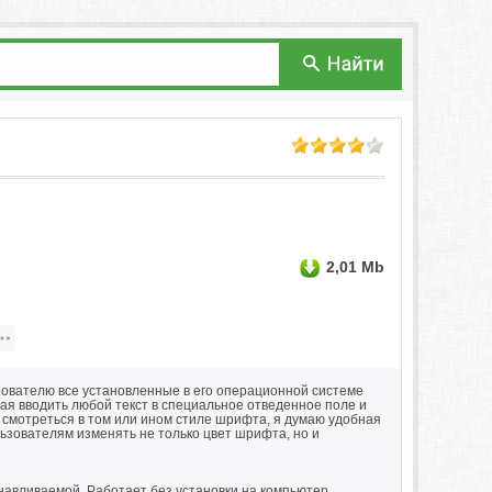
2,01 Mb
зователю все установленные в его операционной системе
я вводить любой текст в специальное отведенное поле и
ет смотреться в том или ином стиле шрифта, я думаю удобная
ьзователям изменять не только цвет шрифта, но и
навливаемой. Работает без установки на компьютер.