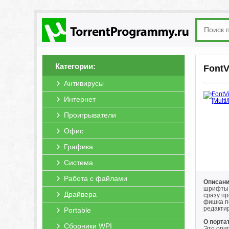
Категории:
FontV
Антивирусы
Интернет
Проигрыватели
Офис
Графика
Система
Работа с файлами
Описани
шрифты,
Драйвера
сразу пр
фишка п
редактир
Portable
О порта
Сборники WPI
Это ориг