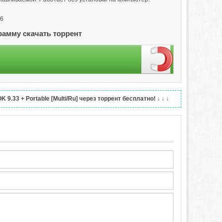
86
грамму скачать торрент
9.33 + Portable [Multi/Ru] через торрент бесплатно!
↓ ↓ ↓