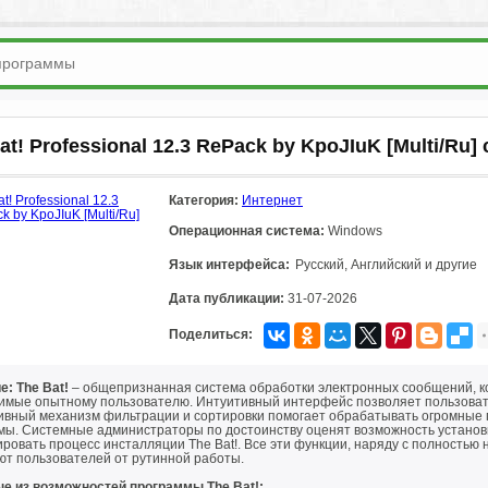
at! Professional 12.3 RePack by KpoJIuK [Multi/Ru]
Категория:
Интернет
Операционная система:
Windows
Язык интерфейса:
Русский, Английский и другие
Дата публикации:
31-07-2026
Поделиться:
е: The Bat!
– общепризнанная система обработки электронных сообщений, ко
имые опытному пользователю. Интуитивный интерфейс позволяет пользователя
вный механизм фильтрации и сортировки помогает обрабатывать огромные п
мы. Системные администраторы по достоинству оценят возможность установк
ировать процесс инсталляции The Bat!. Все эти функции, наряду с полность
ют пользователей от рутинной работы.
е из возможностей программы The Bat!: