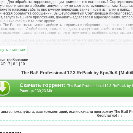
ция. Для обработки корреспонденции применяется встроенный Сортировщик 
ую, прочитанную и обработанную почту по соответствующим папкам. Задание 
можете навсегда забыть про ручное перекладывание писем из папки в папку.
ическая обработка сообщений. Вышеупомянутый Сортировщик писем позволя
т, запуск внешнего приложения, добавить адресатов в адресную книгу, экспо
иненные файлы и многое другое.
 The Bat! не только может добавить подпись к сообщению, но и позволяет с
ьных макросов. Любой ящик, папка или адресат могут иметь собственный шаб
в позволяет существенно ускорить подготовку почты, особенно когда письмо
 шаблоны. Быстрые шаблоны позволяют автоматизировать процесс создания 
набранный текст. Если каждый день вам приходится отвечать в письмах на од
. В быстрых шаблонах, равно как и в обычных, доступен полный набор макр
нуть описание
вательность действий.
ассылки. Система фильтрации писем настолько мощная, что позволяет реализ
мостоятельно добавлять или удалять себя из списка.
ые требования:
ая функция парковки. С помощью парковки вы сможете закрепить письмо за 
P | 7 | 8.1 | 10
 или перемещения. Вы никогда не потеряете важное письмо, если припаркуе
е копирование. Все настройки программы, адресные книги и почтовые папки
The Bat! Professional 12.3 RePack by KpoJIuK [Mult
овлены из резервной копии в случае нежелательного изменения информации 
 паролем. Кроме того, The Bat! позволяет создавать отдельную резервную ко
ние и установка. The Bat! полностью совместим с новым Менеджером Переза
Скачать торрент
:
The Bat! Professional 12.3 RePack by 
 необходимые для работы The Bat!, не перезагружая ни The Bat!, ни Windows
ым. Что касается возможностей установки, системные администраторы (и не
Размер:
130,23 Mb
ной" установки, которая позволяет инсталлировать The Bat! без участия пол
вное шифрование. Внутреннее выполнение PGP, основанное на общепризна
ия и подписывать их цифровой подписью. Удобный менеджер цифровых ключей
x & v8.x GnuPG также поддерживаются. Кроме того, The Bat! работает с S/MIME п
 – первый почтовый клиент, поддерживающий сжатие данных S/MIME. The Bat! ра
авьте, пожалуйста, ваш комментарий, если скачали программу The Bat! Prof
 (TLS) v1.0 с алгоритмом AES.
бесплатно!
↓ ↓ ↓
изация почты. Вы можете синхронизировать содержимое нескольких экземпля
вать две копии The Bat! в одинаковом состоянии. Вы можете выборочно сохра
ленных файлов.
мость с Microsoft Exchange. The Bat! подключается к серверам Microsoft Exc