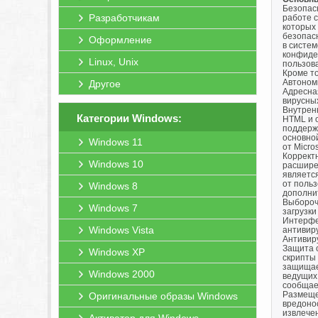
Безопас
Разработчикам
работе с
которых
безопас
Оформление
в систем
конфиде
Linux, Unix
пользова
Кроме то
Автономн
Другое
Адресная
вирусных
Внутрен
Категории Windows:
HTML и о
поддерж
основно
Windows 11
от Micro
Коррект
Windows 10
расшире
являетс
от польз
Windows 8
дополни
Выбороч
Windows 7
загрузк
Интерфе
Windows Vista
антивиру
Антивиру
Защита о
Windows XP
скрипты
защищает
Windows 2000
ведущих
сообщаем
Размеще
Оригинальные образы Windows
вредонос
извлече