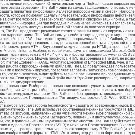
ность личной информации. Отличительная черта TheBat! – самая широкая п
 почтовыми серверами. The Bat! – один из самых защищенных почтовых клие
 защита приватной информации является вопросом жизни и смерти. Наиболе
ности, которые помогают сделать пользовательскую информацию действитель
е за счет возможности резервного копирования и синхронизации почты, а та
нциальной информации при передаче письма через Интернет. Безопасная 
телям получить доступ к вашей учетной записи на почтовом сервере.
го, The Bat! предлагает различные средства защиты почты от вирусных атак:
ая адресная книга. The Bat! использует собственную адресную книгу, не связ
 книга Microsoft Windows, используемая программами Microsoft Outlook, Outl
 атак, так как вирусы извлекают адреса электронной почты из адресной книг
ний просмотрщик HTML. Внутренний модуль просмотра HTML, встроенный в Th
т Microsoft Internet Explorer, который используется программами Microsoft Out
ивает язык гипертекста HTML 4.0 и стили форматирования документа CSS v2.
й причиной вирусов. Модуль просмотра HTML, встроенный в The Bat!, не поз
soft Internet Explorer (IFRAME, Automatic Execution of Embedded MIME type, и т.д
ная работа с присоединенными файлами. The Bat! предупреждает пользоват
ниями о возможных вирусах, позволяет запретить запуск файлов определенн
я то, что пользователь видит действительное расширение присоединенных 
ователя. Если присоединенный файл имеет "двойное расширение", например, 
тельное предупреждение.
ное скачивание. Выборочное скачивание позволяет удалить письмо или остав
и сообщения. Фильтры выборочного скачивания можно использовать для борь
йс к антивирусным сканерам. The Bat! способен проверять присоединенные 
сным сканерам. Поддерживается "Антивирус Касперского", Dr. Web, NOD32, P
с".
т вирусов. Вторая сторона безопасности – защита от вредоносных кодов. В от
 автоматически. The Bat! использует собственный механизм просмотра HTML,
 вас от вирусов, направленных на уязвимости механизмов операционной сис
 антивирусов – Антивирусом Касперского, мощнейшим инструментом борьбы
, что, в дополнение к вышеуказанным возможностям, The Bat! задействует 
ния в Адресном Пространстве (ASLR) и механизм Предотвращения Выполнен
ных кодов, распространяемых через электронную почту. В The Bat! 4.0 (и в 
ния изображений в формате HTML. Этот менеджер успешно борется с вредон