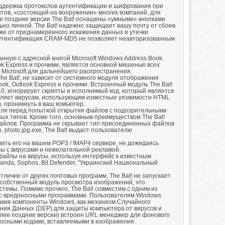
оддержка протоколов аутентификации и шифрования при
нтов, «состоящий на вооружении» многих компаний, для
е поздние версии The Bat! оснащены «умными» кнопками
но личной. The Bat! надежно защищает вашу почту от сбоев
кже от преднамеренного искажения данных и утечки
аутентификация CRAM-MD5 не позволяет неавторизованным
анную с адресной книгой Microsoft Windows Address Book.
ook Express и прочими, является основной мишенью всех
и Microsoft для дальнейшего распространения.
e Bat!, не зависит от системного модуля отображения
look, Outlook Express и прочими. Встроенный модуль The Bat!
0, игнорирует скрипты и исполнимый код, который является
воляет вирусам, использующим известные уязвимости HTML
.), проникнуть в ваш комьютер.
еля перед попыткой открытия файлов с подозрительными
ых типов. Кроме того, основным преимуществом The Bat!
файлов. Программа не скрывает тип присоединенных файлов
photo.jpg.exe, The Bat! выдаст пользователю
ить его на вашем POP3 / IMAP4 сервере, не дожидаясь
бы с вирусами и нежелательной рекламой.
файлы на вирусы, используя интерфейс к известным
anda, Sophos, Bit Defender, "Украинский Национальный
личие от других почтовых программ, The Bat! не запускает
 собственный модуль просмотра изображений, что
темы. Помимо прочего, The Bat! совместим с одним из
 с вредоносными программами. Пользователям Windows
такие компоненты Windows, как механизм Случайного
ия Данных (DEP) для защиты компьютера от вирусов и
более поздние версии) встроен URL менеджер для фонового
осными кодами, вставляемыми в изображения.