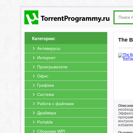
Категории:
The B
Антивирусы
Интернет
Проигрыватели
Офис
Графика
Система
Работа с файлами
Описани
необход
Драйвера
Эффекти
програм
контрол
Portable
избавля
Сборники WPI
Основны