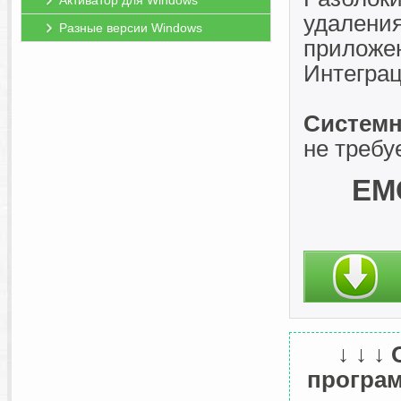
Активатор для Windows
удаления
Разные версии Windows
приложе
Интеграц
Системн
не требу
EMC
↓ ↓ ↓
програм