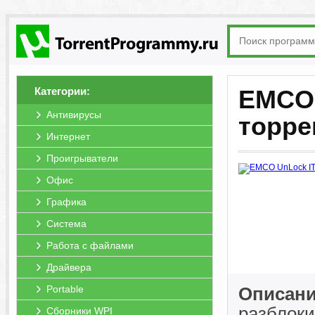
Категории:
EMCO 
Антивирусы
торре
Интернет
Проигрыватели
Офис
Графика
Система
Работа с файлами
Драйвера
Portable
Описани
разблоки
Сборники WPI