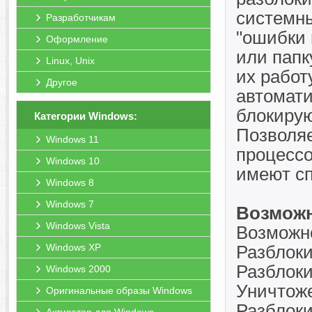
системны
Разработчикам
"ошибки 
Оформление
или папк
Linux, Unix
их работ
Другое
автомати
блокирую
Категории Windows:
Позволяе
Windows 11
процессо
Windows 10
имеют сп
Windows 8
Windows 7
Возможн
Windows Vista
Возможно
Windows XP
Разблок
Разблок
Windows 2000
Уничтоже
Оригинальные образы Windows
Разблоки