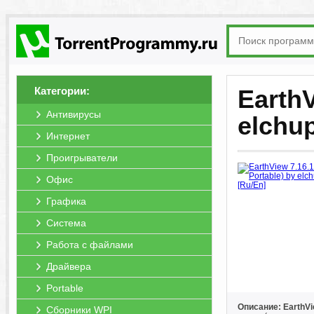
Категории:
EarthV
Антивирусы
elchu
Интернет
Проигрыватели
Офис
Графика
Система
Работа с файлами
Драйвера
Portable
Описание: EarthV
Сборники WPI