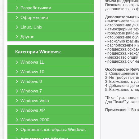
земли (поддержива
Позволяет настрои
Разработчикам
дополнительных фо
Оформление
Дополнительная 
• высоко-детальны
• отображение дня
Linux, Unix
• атмосферные э
• городские районы
Другое
• отображение обл
• несколько красив
• расположение и 
• поддержка сохра
Категории Windows:
• поддержка неско
• множество опций
• поддержка с 64-
Windows 11
Особенности RePa
Windows 10
1. Совмещённые в 
2. Не требует реги
Windows 8
3. Возможность ус
4. Добавлены доп
5. Возможность по
Windows 7
"Тихая" установка 
Windows Vista
Для "Тихой" устан
Windows XP
Примечание!!! Во 
Windows 2000
Оригинальные образы Windows