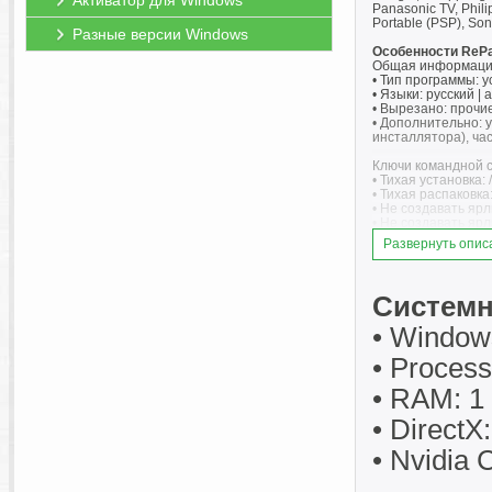
Активатор для Windows
Panasonic TV, Phili
Portable (PSP), Son
Разные версии Windows
Особенности RePa
Общая информаци
• Тип программы: у
• Языки: русский | 
• Вырезано: прочие 
• Дополнительно: у
инсталлятора), ча
Ключи командной с
• Тихая установка: 
• Тихая распаковка:
• Не создавать ярл
• Не создавать ярл
• Закрепить ярлык 
Развернуть опис
• Закрепить ярлык 
• Язык интерфейса
• Язык интерфейса 
• Язык интерфейса 
Системн
• Выбор места уст
Ключ /D=Путь след
• Windows 
Пример: установщик
• Process
• RAM: 1
• DirectX
• Nvidia 