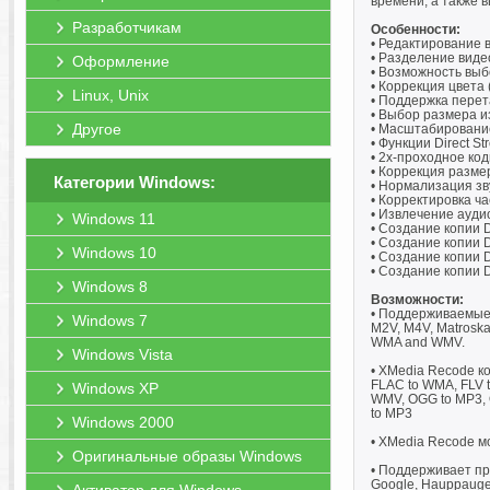
времени, а также 
Разработчикам
Особенности:
• Редактирование 
• Разделение видео
Оформление
• Возможность выб
• Коррекция цвета 
Linux, Unix
• Поддержка перет
• Выбор размера изоб
Другое
• Масштабировани
• Функции Direct St
• 2х-проходное ко
• Коррекция разме
Категории Windows:
• Нормализация зв
• Корректировка ч
• Извлечение ауди
Windows 11
• Создание копии 
• Создание копии 
Windows 10
• Создание копии D
• Создание копии 
Windows 8
Возможности:
• Поддерживаемые ф
Windows 7
M2V, M4V, Matrosk
WMA and WMV.
Windows Vista
• XMedia Recode кон
FLAC to WMA, FLV t
Windows XP
WMV, OGG to MP3, O
to MP3
Windows 2000
• XMedia Recode 
Оригинальные образы Windows
• Поддерживает проф
Google, Hauppauge, 