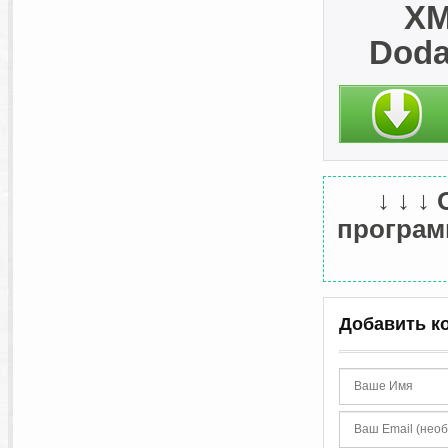
XM
Doda
↓ ↓ ↓
программ
Добавить к