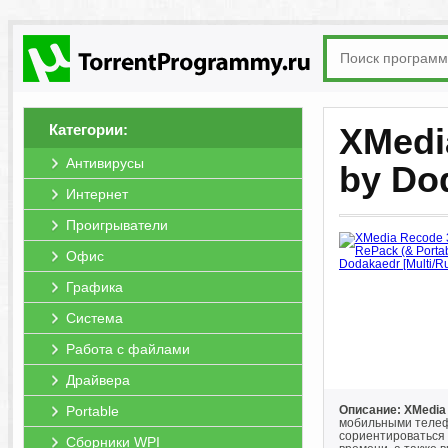
Категории:
XMedia
Антивирусы
by Do
Интернет
Проигрыватели
Офис
Графика
Система
Работа с файлами
Драйвера
Portable
Описание: XMedia
мобильными телеф
сориентироваться 
Сборники WPI