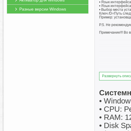
Активатор для Windows
• Язык интерфейса 
• Язык интерфейса 
Разные версии Windows
• Выбор места уст
Ключ /D=Путь сле
Пример: установщик
P.S. Не рекоменду
Примечание!!! Во 
Развернуть опис
Системн
• Windows 
• CPU: P
• RAM: 1
• Disk Sp