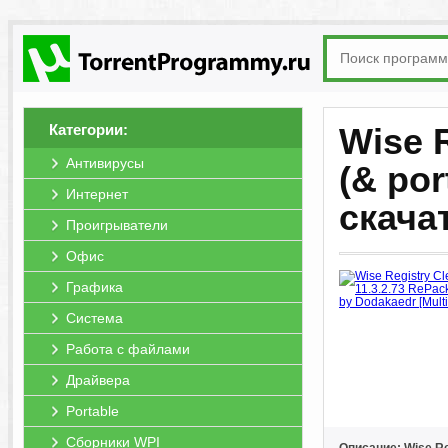
Категории:
Wise R
Антивирусы
(& por
Интернет
скача
Проигрыватели
Офис
Графика
Система
Работа с файлами
Драйвера
Portable
Сборники WPI