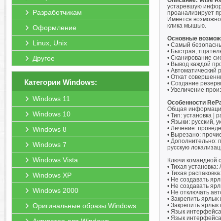
Описание: Wise Re
устаревшую информ
Разработчикам
проанализирует п
Имеется возможнос
клика мышью.
Оформление
Основные возмож
Linux, Unix
• Самый безопасны
• Быстрая, тщател
Другое
• Сканирование си
• Вывод каждой пр
• Автоматический 
• Откат совершенн
Категории Windows:
• Создание резерв
• Увеличение про
Windows 11
Особенности RePa
Общая информаци
Windows 10
• Тип: установка | 
• Языки: русский, 
• Лечение: проведе
Windows 8
• Вырезано: прочие
• Дополнительно: 
Windows 7
русскую локализац
Windows Vista
Ключи командной с
• Тихая установка: 
• Тихая распаковка:
Windows XP
• Не создавать ярл
• Не создавать ярл
Windows 2000
• Не отключать ав
• Закрепить ярлык 
Оригинальные образы Windows
• Закрепить ярлык 
• Язык интерфейса
• Язык интерфейса 