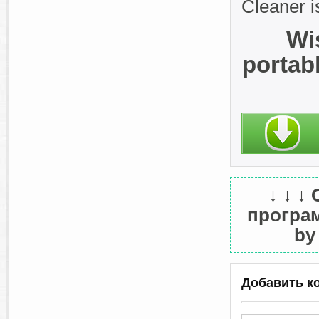
Cleaner 
Wi
portab
↓ ↓ ↓
програм
by
Добавить к