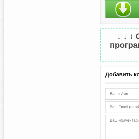
↓ ↓ ↓
програм
Добавить к