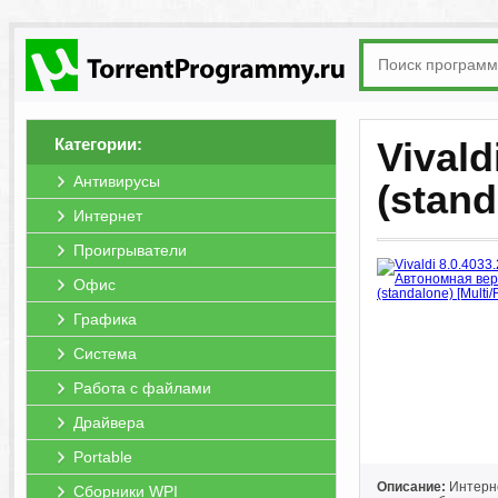
Категории:
Vival
Антивирусы
(stand
Интернет
Проигрыватели
Офис
Графика
Система
Работа с файлами
Драйвера
Portable
Описание:
Интерне
Сборники WPI