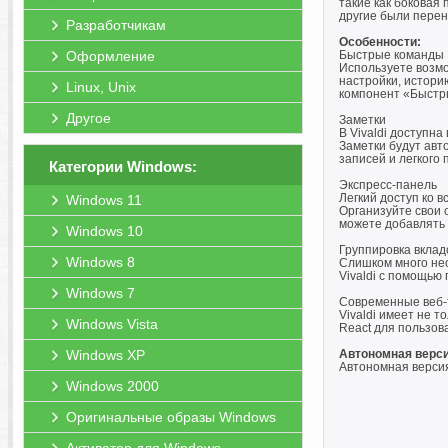
такие как боковая
другие были перен
Разработчикам
Особенности:
Оформление
Быстрые команды
Используете возмо
настройки, истори
Linux, Unix
компонент «Быстры
Другое
Заметки
В Vivaldi доступн
Заметки будут авт
записей и легкого
Категории Windows:
Экспресс-панель
Легкий доступ ко 
Windows 11
Организуйте свои с
можете добавлять 
Windows 10
Группировка вклад
Windows 8
Слишком много нео
Vivaldi с помощью
Windows 7
Современные веб-
Vivaldi имеет не т
Windows Vista
React для пользов
Windows XP
Автономная версия
Автономная версия
Windows 2000
Оригинальные образы Windows