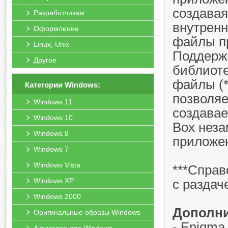
создавая
Разработчикам
внутренн
Оформление
файлы п
Linux, Unix
Поддерж
Другое
библиотек
файлы (*.
Категории Windows:
позволя
Windows 11
создавае
Windows 10
Box нез
Windows 8
приложе
Windows 7
Windows Vista
***Справ
Windows XP
с раздаче
Windows 2000
Дополни
Оригинальные образы Windows
- Enigma