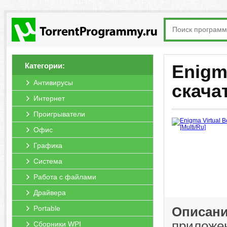
Категории:
Enigma
Антивирусы
скача
Интернет
Проигрыватели
Офис
Графика
Система
Работа с файлами
Драйвера
Portable
Описание
приложен
Сборники WPI