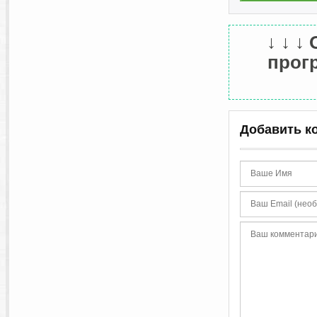
↓ ↓ ↓
прогр
Добавить к