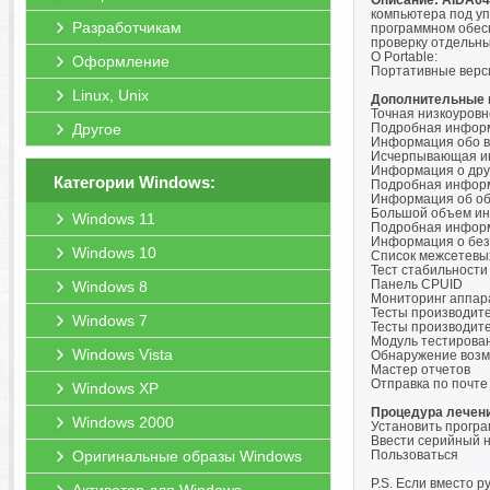
Описание: AIDA64
компьютера под у
Разработчикам
программном обесп
проверку отдельны
О Portable:
Оформление
Портативные верси
Linux, Unix
Дополнительные 
Точная низкоуров
Другое
Подробная информ
Информация обо в
Исчерпывающая ин
Информация о друг
Категории Windows:
Подробная информа
Информация об общ
Большой объем инф
Windows 11
Подробная информ
Информация о без
Windows 10
Список межсетевых
Тест стабильности
Панель CPUID
Windows 8
Мониторинг аппар
Тесты производит
Windows 7
Тесты производит
Модуль тестирова
Windows Vista
Обнаружение возм
Мастер отчетов
Отправка по почте 
Windows XP
Процедура лечен
Windows 2000
Установить прогр
Ввести серийный н
Оригинальные образы Windows
Пользоваться
P.S. Если вместо 