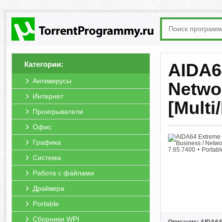
Категории:
AIDA64
Антивирусы
Networ
Интернет
[Multi
Проигрыватели
Офис
Графика
Система
Работа с файлами
Драйвера
Portable
Сборники WPI