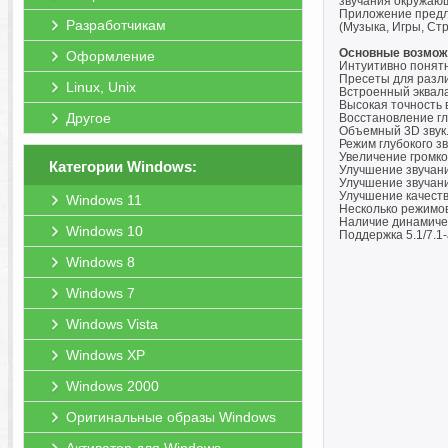
звучания окружающ
Приложение предла
Разработчикам
(Музыка, Игры, Стр
Основные возмож
Оформление
Интуитивно понят
Пресеты для разл
Linux, Unix
Встроенный эквал
Высокая точность 
Другое
Восстановление гл
Объемный 3D звук
Режим глубокого з
Увеличение громко
Категории Windows:
Улучшение звучания
Улучшение звучани
Улучшение качеств
Windows 11
Несколько режимо
Наличие динамичес
Windows 10
Поддержка 5.1/7.1
Windows 8
Windows 7
Windows Vista
Windows XP
Windows 2000
Оригинальные образы Windows