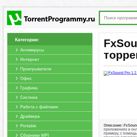
Категории:
FxSoun
Антивирусы
торре
Интернет
Проигрыватели
Офис
Графика
Система
Работа с файлами
Драйвера
Portable
Описание: FxSound
приложениях и онл
примеру, с помощь
Сборники WPI