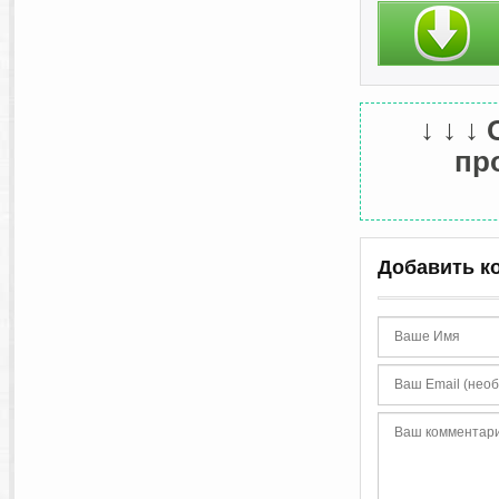
↓ ↓ ↓
про
Добавить к