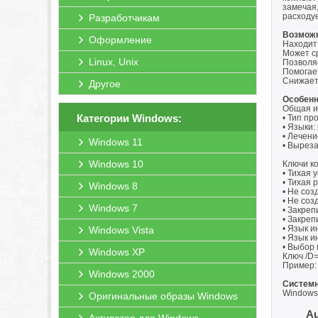
замечая
расходу
Разработчикам
Возможн
Оформление
Находит
Может с
Linux, Unix
Позволяе
Помогае
Снижает
Другое
Особенн
Общая и
Категории Windows:
• Тип пр
• Языки:
• Лечени
Windows 11
• Выреза
Windows 10
Ключи к
• Тихая 
• Тихая р
Windows 8
• Не соз
• Не соз
Windows 7
• Закреп
• Закреп
• Язык и
Windows Vista
• Язык и
• Выбор 
Windows XP
Ключ /D
Пример: 
Windows 2000
Системн
Windows 
Оригинальные образы Windows
Au