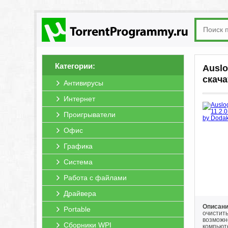
Категории:
Auslo
скача
Антивирусы
Интернет
Проигрыватели
Офис
Графика
Система
Работа с файлами
Драйвера
Описание
Portable
очистит
возможно
Сборники WPI
компьют