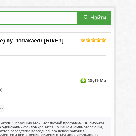
le) by Dodakaedr [Ru/En]
19,49 Mb
н)
икатов. С помощью этой бесплатной программы Вы сможете
но одинаковых файлов хранится на Вашем компьютере? Вы,
ваться вследствие повседневного использования
ументов и приложений, обмениваться ими с друзьями, не