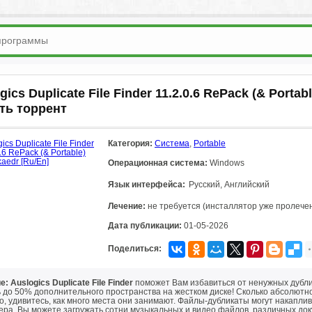
gics Duplicate File Finder 11.2.0.6 RePack (& Portab
ть торрент
Категория:
Система
,
Portable
Операционная система:
Windows
Язык интерфейса:
Русский, Английский
Лечение:
не требуется (инсталлятор уже пролече
Дата публикации:
01-05-2026
Поделиться:
: Auslogics Duplicate File Finder
поможет Вам избавиться от ненужных дубл
ь до 50% дополнительного пространства на жестком диске! Сколько абсолют
, удивитесь, как много места они занимают. Файлы-дубликаты могут накапли
ера. Вы можете загружать сотни музыкальных и видео файлов, различных док