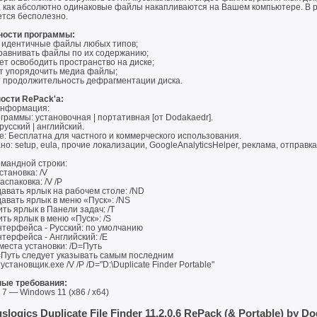
, как абсолютно одинаковые файлы накапливаются на Вашем компьютере. В ре
ется бесполезно.
ости программы:
 идентичные файлы любых типов;
равнивать файлы по их содержанию;
т освободить пространство на диске;
т упорядочить медиа файлы;
 продолжительность дефрагментации диска.
ости RePack'a:
нформация:
ограммы: установочная | портативная [от Dodakaedr].
 русский | английский.
е: Бесплатна для частного и коммерческого использования.
но: setup, eula, прочие локализации, GoogleAnalyticsHelper, реклама, отправ
омандной строки:
установка: /V
аспаковка: /V /P
давать ярлык на рабочем столе: /ND
давать ярлык в меню «Пуск»: /NS
ить ярлык в Панели задач: /T
ить ярлык в меню «Пуск»: /S
нтерфейса - Русский: по умолчанию
нтерфейса - Английский: /E
места установки: /D=Путь
=Путь следует указывать самым последним
установщик.exe /V /P /D="D:\Duplicate Finder Portable"
ые требования:
7 — Windows 11 (x86 / x64)
slogics Duplicate File Finder 11.2.0.6 RePack (& Portable) by