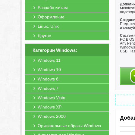
Дополни
Разработчикам
Memtest
подожда
Оформление
Создани
Подключ
Linux, Unix
и следуй
Другое
Системн
PC BIOS 
Any Penti
Windows
Категории Windows:
USB Flas
Windows 11
Windows 10
Windows 8
Windows 7
Windows Vista
Windows XP
Windows 2000
Доба
Оригинальные образы Windows