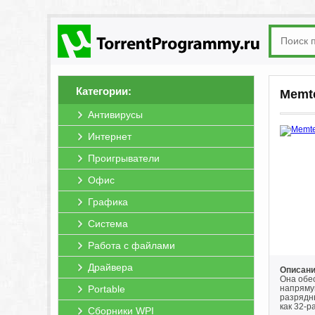
Категории:
Memte
Антивирусы
Интернет
Проигрыватели
Офис
Графика
Система
Работа с файлами
Драйвера
Описани
Она обе
Portable
напрямую
разрядн
как 32-р
Сборники WPI