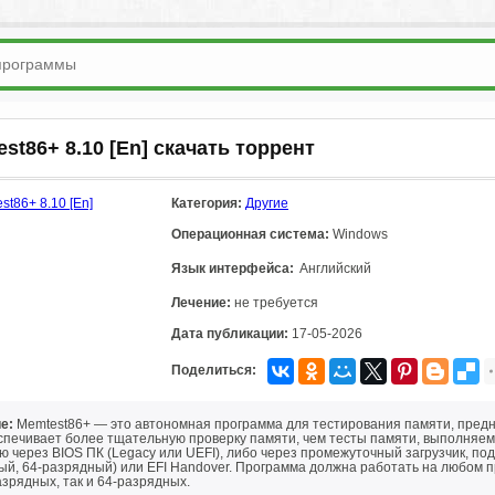
st86+ 8.10 [En] скачать торрент
Категория:
Другие
Операционная система:
Windows
Язык интерфейса:
Английский
Лечение:
не требуется
Дата публикации:
17-05-2026
Поделиться:
е:
Memtest86+ — это автономная программа для тестирования памяти, предна
спечивает более тщательную проверку памяти, чем тесты памяти, выполняемы
 через BIOS ПК (Legacy или UEFI), либо через промежуточный загрузчик, по
ый, 64-разрядный) или EFI Handover. Программа должна работать на любом п
азрядных, так и 64-разрядных.