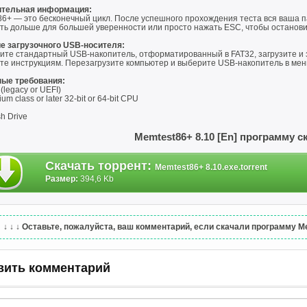
тельная информация:
86+ — это бесконечный цикл. После успешного прохождения теста вся ваша 
ть дольше для большей уверенности или просто нажать ESC, чтобы остановит
е загрузочного USB-носителя:
ите стандартный USB-накопитель, отформатированный в FAT32, загрузите и 
те инструкциям. Перезагрузите компьютер и выберите USB-накопитель в меню
ые требования:
(legacy or UEFI)
um class or later 32-bit or 64-bit CPU
h Drive
Memtest86+ 8.10 [En] программу с
Скачать торрент
:
Memtest86+ 8.10.exe.torrent
Размер:
394,6 Kb
↓ ↓ ↓
Оставьте, пожалуйста, ваш комментарий, если скачали программу Mem
вить комментарий