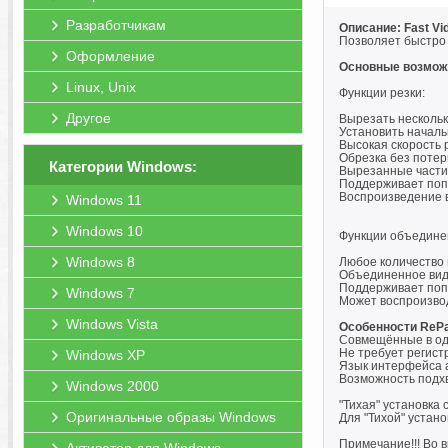
Разработчикам
Описание: Fast Vid
Позволяет быстро 
Оформление
Основные возмож
Linux, Unix
Функции резки:
Другое
Вырезать нескольк
Установить началь
Высокая скорость 
Обрезка без потерь
Категории Windows:
Вырезанные части
Поддерживает попу
Воспроизведение в
Windows 11
Windows 10
Функции объедине
Windows 8
Любое количество
Объединенное вид
Поддерживает попу
Windows 7
Может воспроизво
Windows Vista
Особенности RePa
Совмещённые в одн
Не требует регист
Windows XP
Язык интерфейса а
Возможность подхв
Windows 2000
"Тихая" установка 
Оригинальные образы Windows
Для "Тихой" устан
Примечание!!! Во 