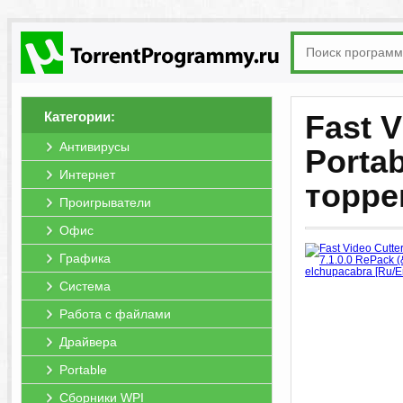
Категории:
Fast V
Антивирусы
Portab
Интернет
торре
Проигрыватели
Офис
Графика
Система
Работа с файлами
Драйвера
Portable
Сборники WPI