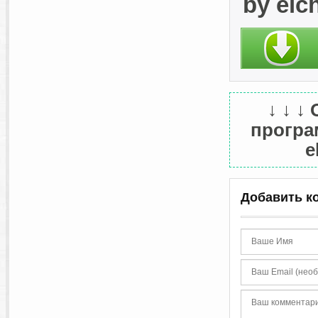
by elc
↓ ↓ ↓
програм
e
Добавить к