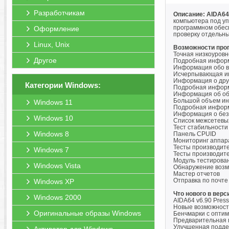
Разработчикам
Описание: AIDA64
компьютера под у
программном обесп
Оформление
проверку отдельны
Linux, Unix
Возможности про
Точная низкоуров
Другое
Подробная информ
Информация обо в
Исчерпывающая ин
Информация о друг
Категории Windows:
Подробная информа
Информация об общ
Большой объем инф
Windows 11
Подробная информ
Информация о без
Windows 10
Список межсетевых
Тест стабильности
Windows 8
Панель CPUID
Мониторинг аппар
Тесты производит
Windows 7
Тесты производит
Модуль тестирова
Windows Vista
Обнаружение возм
Мастер отчетов
Отправка по почте 
Windows XP
Что нового в верс
Windows 2000
AIDA64 v6.90 Pres
Новые возможност
Оригинальные образы Windows
Бенчмарки с оптим
Предварительная 
Улучшенная подде