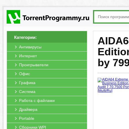
Категории:
AIDA64
Антивирусы
Editio
Интернет
by 799
Проигрыватели
Офис
Графика
Система
Работа с файлами
Драйвера
Portable
Сборники WPI