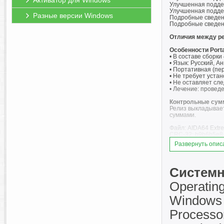
Активатор для Windows
Улучшенная подде
Улучшенная поддерж
Разные версии Windows
Подробные сведен
Подробные сведени
Отличия между р
Особенности Porta
• В составе сборки 
• Язык: Русский, Ан
• Портативная (пе
• Не требует устан
• Не оставляет сле
• Лечение: проведе
Контрольные сум
Релиз выкладывает
суммами.
Файл: AIDA64 Extre
CRC-32: b9b6b5e8
MD5: d08bc17d10f
Развернуть опис
SHA-1: 132d67685
SHA-256: ebd9068
Системн
Operatin
Windows 
Processor