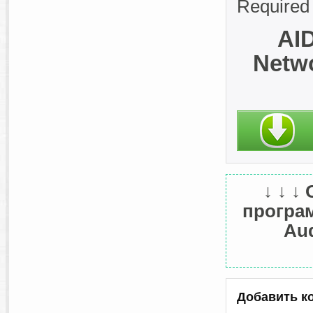
Required 
AID
Netwo
↓ ↓ ↓
програм
Aud
Добавить к