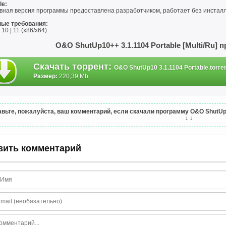
le:
вная версия программы предоставлена разработчиком, работает без инстал
ые требования:
10 | 11 (х86/х64)
O&O ShutUp10++ 3.1.1104 Portable [Multi/Ru] 
Скачать торрент
:
O&O ShutUp10 3.1.1104 Portable.torre
Размер:
220,39 Mb
вьте, пожалуйста, ваш комментарий, если скачали программу O&O ShutUp10+
↓ ↓
вить комментарий