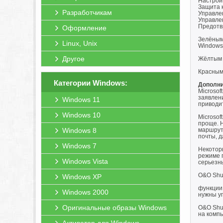
Настрой
Защита 
Разработчикам
Управле
Управле
Предотв
Оформление
Зелёным
Linux, Unix
Windows
Другое
Жёлтым 
Красным
Категории Windows:
Дополни
Microsof
заявлен
Windows 11
приводит
Windows 10
Microso
проще. 
Windows 8
маршрут
почты, 
Windows 7
Некотор
режиме 
Windows Vista
серьезн
O&O Shu
Windows XP
функции
Windows 2000
нужны у
Оригинальные образы Windows
O&O Shu
на комп