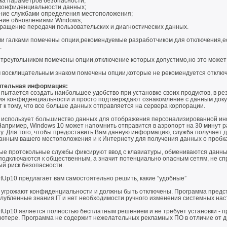
ка параметров безопасности;
конфиденциальности данных;
ние службами определения местоположения;
ние обновлениями Windows;
ращение передачи пользовательских и диагностических данных.
и галками помечены опции,рекомендуемые разработчиком для отключения,ес
.
треугольником помечены опции,отключение которых допустимо,но это может
 восклицательным знаком помечены опции,которые не рекомендуется отключ
тельная информация:
t пытается создать наибольшее удобство при установке своих продуктов, в р
ия конфиденциальности и просто подтверждают ознакомление с данным докум
 к тому, что все больше данных отправляется на сервера корпорации.
ft использует большинство данных для отображения персонализированной и
Например, Windows 10 может напомнить отправится в аэропорт на 30 минут р
у. Для того, чтобы предоставить Вам данную информацию, служба получает 
данным вашего местоположения и к Интернету для получения данных о пробка
ые протокольные службы фиксируют ввод с клавиатуры, обмениваются данны
подключаются к общественным, а значит потенциально опасным сетям, не сп
ый риск безопасности.
tUp10 предлагает вам самостоятельно решить, какие “удобные”
 угрожают конфиденциальности и должны быть отключены. Программа предста
глубленные знания IT и нет необходимости ручного изменения системных на
tUp10 является полностью бесплатным решением и не требует установки - п
ьютере. Программа не содержит нежелательных рекламных ПО в отличие от д