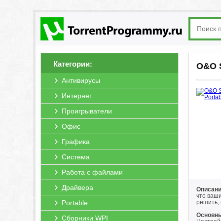
Категории:
O&O S
Антивирусы
Интернет
Проигрыватели
Офис
Графика
Система
Работа с файлами
Драйвера
Описани
что ваш
Portable
решить,
Основны
Сборники WPI