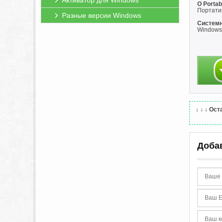
Активатор для Windows
О Portab
Портати
Разные версии Windows
Системн
Windows 
↓ ↓ ↓
Оста
Доба