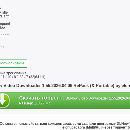
V
Title
cEarth
ngumi
deo
nnect
im
rks
v
ZVideo
нуть описание
ssLive
a
ые требования:
1 / 10 / 8.1 / 8 / 7 (32|64-bit)
file
rno
 Video Downloader 1.55.2026.04.08 RePack (& Portable) by elc
0TV
0TVEmbed
red
Скачать торрент
:
DLNow Video Downloader 1.55.2026.04.
urse
Размер:
110,77 Mb
iniTV
initv
eviews
tore
Оставьте, пожалуйста, ваш комментарий, если скачали программу DLNow Vid
orks
elchupacabra [Multi/Ru] через торрент 
TestKitchen