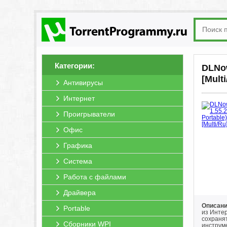
Категории:
DLNow
[Mult
Антивирусы
Интернет
Проигрыватели
Офис
Графика
Система
Работа с файлами
Драйвера
Описани
Portable
из Инте
сохранят
Сборники WPI
инструме