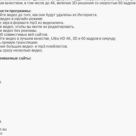
м качеством, в том числе до 4K, включая 3D-решения со скоростью 60 кадров 
ости программы:
те видео до того, как они будут удалены из Интернета.
к видео в офлайн-режиме
 звук в формате mp3 из видеоклипа.
е видео, чтобы вы могли их редактировать.
е видео без рекламы.
00 совместимых веб-сайтов.
те видео в лучшем качестве, Ultra HD 4K, 3D и 60 кадров в секунду.
ь прямую трансляцию
ние больших видео- и mp3-плейлистов.
ь сразу несколько видео.
живаемые сайты:
s
a
m.au
au