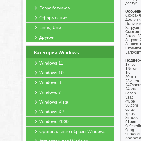
доступны
Разработчикам
Особенн
Сохраняй
Оформление
Доступ 
Получите
Linux, Unix
Загрузит
Смотрит
Более 8
Другое
Загружай
Записат
Скачива
Категории Windows:
Загрузит
Поддер
Windows 11
17live
1News
Windows 10
1tv
20min
23video
Windows 8
247sport
24tv.ua
Windows 7
3qsdn
3sat
4tube
Windows Vista
56.com
6play
Windows XP
7plus
8tracks
Windows 2000
91porn
9c9medi
9gag
Оригинальные образы Windows
9now.co
Abc.net.