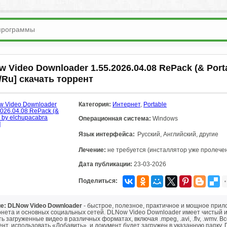
 Video Downloader 1.55.2026.04.08 RePack (& Port
i/Ru] скачать торрент
Категория:
Интернет
,
Portable
Операционная система:
Windows
Язык интерфейса:
Русский, Английский, другие
Лечение:
не требуется (инсталлятор уже пролече
Дата публикации:
23-03-2026
Поделиться:
е: DLNow Video Downloader
- быстрое, полезное, практичное и мощное прило
рнета и основных социальных сетей. DLNow Video Downloader имеет чистый 
ь загруженные видео в различных форматах, включая .mpeg, .avi, .flv, .wmv. В
нт, использовать «Добавить», и документ будет загружен в указанную папку