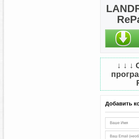
LANDR 
RePa
↓ ↓ ↓
програ
Добавить к