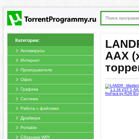
Категории:
LANDR 
Антивирусы
AAX (
Интернет
торре
Проигрыватели
Офис
Графика
Система
Работа с файлами
Драйвера
Portable
Сборники WPI