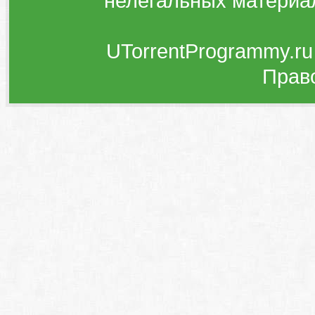
нелегальных материа
UTorrentProgrammy.ru
Прав