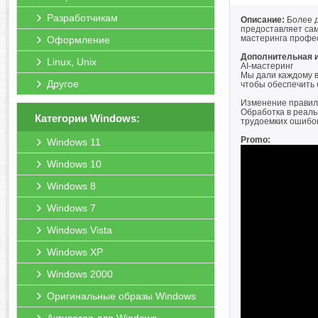
Разработчикам
Описание:
Более д
предоставляет са
мастеринга профе
Оформление
Дополнительная 
Linux, Unix
AI-мастеринг
Мы дали каждому в
Другое
чтобы обеспечить 
Изменение правил
Обработка в реаль
Категории Windows:
трудоемких ошибок
Promo:
Windows 11
Windows 10
Windows 8
Windows 7
Windows Vista
Windows XP
Windows 2000
Оригинальные образы Windows