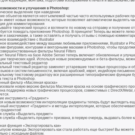
 для коррекции, монтажа, подготовки изображений к печати и высококачестве
озможности и улучшения в Photoshop:
ическое выделение при наведении
ие объектов является неотъемлемой частью часто используемых рабочих пр
в» имеет новые возможности, которые позволяют автоматически выделять ча
ция для комментирования
вайте творческий процесс и взгляните по новому на отправку и получение о
ебуется покидать приложение Photoshop. В принципе! Теперь вы можете легк
и и заказчиками, а также оставлять и получать отзывы с помощью коммента
ое взаимодействие с Illustrator
ое взаимодействие между вашими любимыми приложениями, Illustrator и Pho
ми фигурами, контурами и векторными масками в Photoshop, чтобы продолжи
совершенствованные фильтры Neural Filters
нт Neural Filters на базе Adobe Sensei теперь включает обновленные и улу
ции творческих идей. Используя новые рекомендуемые и бета-фильтры, мож
альный текстовый редактор
альный текстовый редактор заменяет устаревшие текстовые процессоры и 
зыков и систем письменности, включая арабский, иврит, индийскую письменно
альному текстовому редактору все расширенные типографические функции бу
 текста в Photoshop.
нный фильтр «Масляная краска»
изовали новую версию фильтра Масляная краска на основе графического проц
ена поддержка новых графических процессоров, совместимых с DirectX/Metal
ется.
ие инструмента «Градиент»
ря новым возможностям интерполяции градиенты теперь будут выглядеть еще 
нный инструмент «Градиент» и методы интерполяции, которые обеспечивают
 градиентов!
я служба «Выделить предмет»
я служба «Выделить предмет» призвана, в первую очередь, выдавать более 
.
ная функция «Экспортировать как»
выпуске команда Экспортировать как стала работать еще быстрее! Вы можете
льно с исходным файлом.