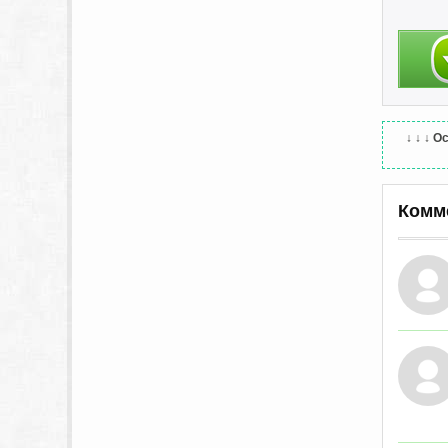
↓ ↓ ↓
Ос
Комм