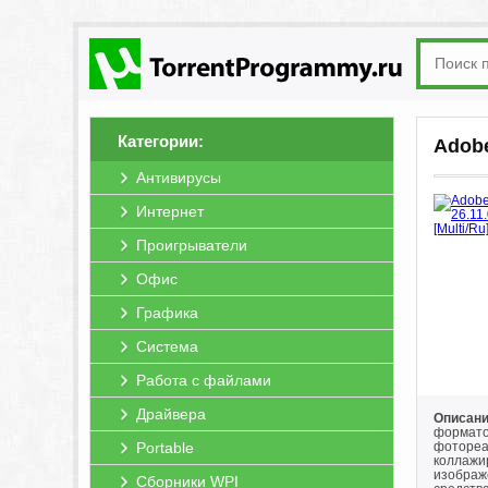
Категории:
Adobe
Антивирусы
Интернет
Проигрыватели
Офис
Графика
Система
Работа с файлами
Драйвера
Описани
формато
Portable
фотореа
коллажи
изображ
Сборники WPI