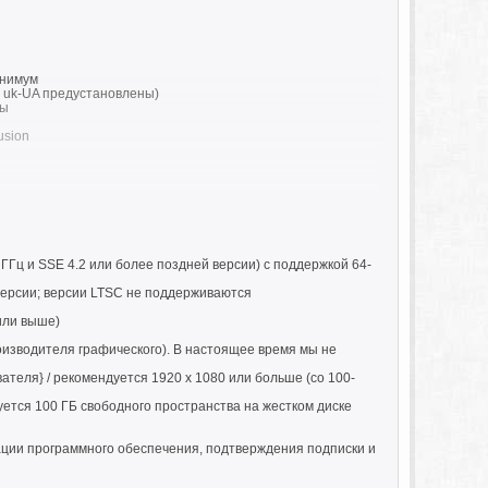
инимум
U, uk-UA предустановлены)
ны
usion
ГГц и SSE 4.2 или более поздней версии) с поддержкой 64-
раммы)
версии; версии LTSC не поддерживаются
или выше)
оизводителя графического). В настоящее время мы не
еля} / рекомендуется 1920 x 1080 или больше (со 100-
о установить рекламное ПО.
дуется 100 ГБ свободного пространства на жестком диске
ации программного обеспечения, подтверждения подписки и