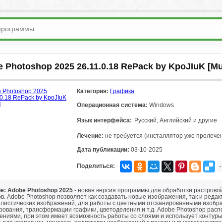
 Photoshop 2025 26.11.0.18 RePack by KpoJIuK [Mu
Категория:
Графика
Операционная система:
Windows
Язык интерфейса:
Русский, Английский и другие
Лечение:
не требуется (инсталлятор уже пролече
Дата публикации:
03-10-2025
Поделиться:
е: Adobe Photoshop 2025
- новая версия программы для обработки растрово
в. Adobe Photoshop позволяет как создавать новые изображения, так и реда
листических изображений, для работы с цветными отсканированными изобра
рования, трансформации графики, цветоделения и т.д. Adobe Photoshop рас
ениями, при этом имеет возможность работы со слоями и использует контур