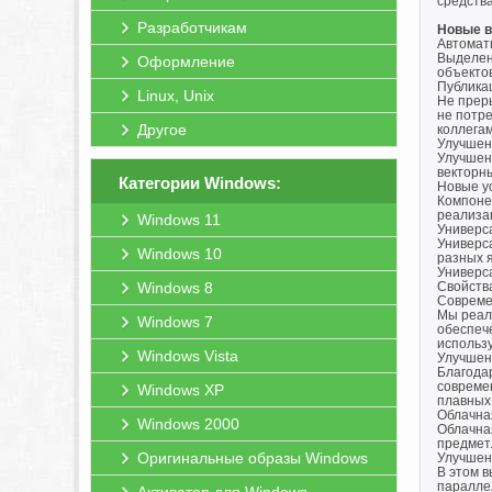
средства
Разработчикам
Новые в
Автомат
Выделен
Оформление
объекто
Публика
Linux, Unix
Не преры
не потр
Другое
коллегам
Улучшенн
Улучшенн
векторны
Категории Windows:
Новые у
Компоне
реализа
Windows 11
Универс
Универс
Windows 10
разных я
Универс
Windows 8
Свойства
Совреме
Мы реал
Windows 7
обеспеч
использу
Windows Vista
Улучшен
Благода
совреме
Windows XP
плавных
Облачна
Windows 2000
Облачна
предмет
Оригинальные образы Windows
Улучшен
В этом 
паралле