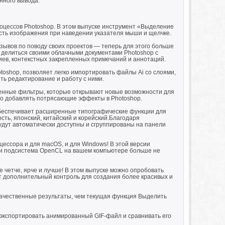
нного вывода.
оцессов Photoshop. В этом выпуске инструмент «Выделение
сть изображения при наведении указателя мыши и щелчке.
тзывов по поводу своих проектов — теперь для этого больше
о делиться своими облачными документами Photoshop с
риев, контекстных закрепленных примечаний и аннотаций.
toshop, позволяет легко импортировать файлы Ai со слоями,
ть редактирование и работу с ними.
чшенные фильтры, которые открывают новые возможности для
но добавлять потрясающие эффекты в Photoshop.
обеспечивает расширенные типографические функции для
сть, японский, китайский и корейский.Благодаря
дут автоматически доступны и сгруппированы на панели
ессора и для macOS, и для Windows! В этой версии
, и подсистема OpenCL на вашем компьютере больше не
четче, ярче и лучше! В этом выпуске можно опробовать
 дополнительный контроль для создания более красивых и
качественные результаты, чем текущая функция Выделить
 экспортировать анимированный GIF-файл и сравнивать его