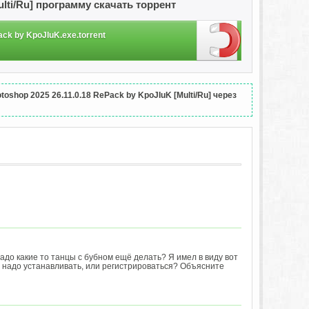
ulti/Ru] программу скачать торрент
ck by KpoJIuK.exe.torrent
shop 2025 26.11.0.18 RePack by KpoJIuK [Multi/Ru] через
до какие то танцы с бубном ещё делать? Я имел в виду вот
ё надо устанавливать, или регистрироваться? Объясните