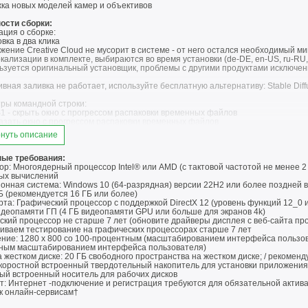
ка новых моделей камер и объективов
ости сборки:
ция о сборке:
овка в два клика
жение Creative Cloud не мусорит в системе - от него остался необходимый м
окализации в комплекте, выбираются во время установки (de-DE, en-US, ru-R
льзуется оригинальный установщик, проблемы с другими продуктами исключе
вная заливка не работает, используйте бесплатную альтернативу: Stable Diff
ры командной строки:
S1 - скрыть окно с прогрессом распаковки временных файлов
казать окно с прогрессом распаковки временных файлов
S1 или -S2 - обязательный параметр
нуть описание
ПУТЬ" - указать место установки.
анию: C:\Program Files\Adobe\Adobe Photoshop 2024
ые требования:
р: Многоядерный процессор Intel® или AMD (с тактовой частотой не менее 2 
установить Visual C++ Redistributable Package (необходимы для работы прог
ых вычислений
онная система: Windows 10 (64-разрядная) версии 22H2 или более поздней 
INSTALL.EXE -S /XPATH="C:\Program Files\Adobe\Adobe Photoshop 2024"
Б (рекомендуется 16 ГБ или более)
та: Графический процессор с поддержкой DirectX 12 (уровень функций 12_0 
 частых проблем с Adobe CC
идеопамяти ГП (4 ГБ видеопамяти GPU или больше для экранов 4k)
 частых проблем с Adobe CC
ский процессор не старше 7 лет (обновите драйверы дисплея с веб-сайта пр
частых проблем с Adobe CC (с сайта KpoJIuK)
иваем тестирование на графических процессорах старше 7 лет
ние: 1280 x 800 со 100-процентным (масштабированием интерфейса пользоват
ние!!! При установке, на первой странице установщика, будет предложен
ным масштабированием интерфейса пользователя)
ьте снять галочку.
 жестком диске: 20 ГБ свободного пространства на жестком диске; / рекомен
коростной встроенный твердотельный накопитель для установки приложения
ый встроенный носитель для рабочих дисков
т: Интернет -подключение и регистрация требуются для обязательной актив
 к онлайн-сервисам†