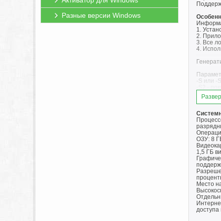
Активатор для Windows
Поддерж
Разные версии Windows
Особенн
Информа
1. Устан
2. Прило
3. Все л
4. Испо
Генерати
Парамет
-S или -
-S2 - по
-S или -
Развер
/XPATH="
По умолч
Системн
Процессо
/XVCR - 
разрядн
Операци
Пример: 
ОЗУ: 8 Г
Видеокар
Решение
1,5 ГБ в
Решение
Графиче
Решение 
поддерж
Разреше
Примеча
процент
Не забуд
Место на
Высокос
Отдельн
Интерне
доступа