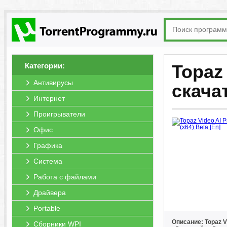
Категории:
Topaz 
Антивирусы
скача
Интернет
Проигрыватели
Офис
Графика
Система
Работа с файлами
Драйвера
Portable
Описание: Topaz V
Сборники WPI