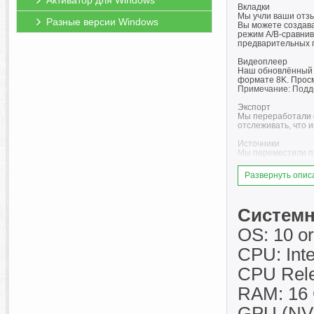
Активатор для Windows
Вкладки
Мы учли ваши отзы
Разные версии Windows
Вы можете создава
режим A/B-сравнив
предварительных п
Видеоплеер
Наш обновлённый в
формате 8K. Просм
Примечание: Подд
Экспорт
Мы переработали о
отслеживать, что 
Источники
Мы переместили па
Предустановки
Развернуть опис
Система предустан
можете выбрать пр
вкладку на основе 
Системн
Временная шкала
В этом обновлении
OS: 10 or
миниатюры, которы
CPU: Int
Живой рендеринг
Мы вносим значит
CPU Rele
помощью кнопки ре
«Разделенный экра
RAM: 16 
Другие обновления
GPU (NVI