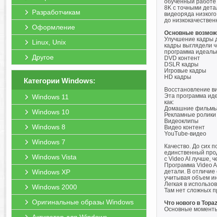
обученный работе 
8K с точными дета
Разработчикам
видеоряда низкого
до низкокачествен
Оформление
Основные возмож
Улучшение кадры д
Linux, Unix
кадры выглядели ч
программа идеальн
Другое
DVD контент
DSLR кадры
Игровые кадры
HD кадры
Категории Windows:
Восстановление ви
Эта программа иде
Windows 11
как:
Домашние фильм
Windows 10
Рекламные ролики
Видеоклипы
Windows 8
Видео контент
YouTube-видео
Windows 7
Качество. До сих п
единственный прод
Windows Vista
с Video AI лучше, 
Программа Video A
Windows XP
детали. В отличие
учитывая объем ин
Легкая в использо
Windows 2000
Там нет сложных п
Оригинальные образы Windows
Что нового в Topaz
Основные момент