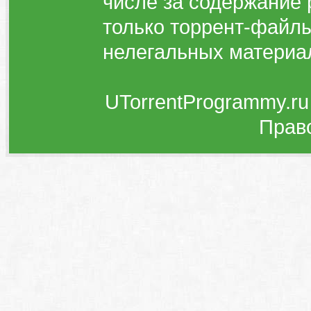
числе за содержание 
только торрент-файлы
нелегальных материа
UTorrentProgrammy.ru
Прав