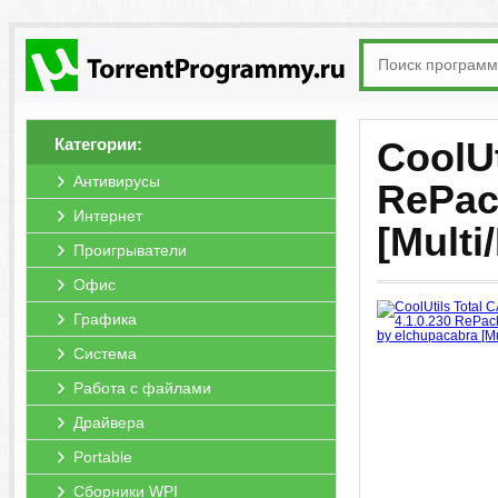
Категории:
CoolUt
Антивирусы
RePac
Интернет
[Multi
Проигрыватели
Офис
Графика
Система
Работа с файлами
Драйвера
Portable
Сборники WPI