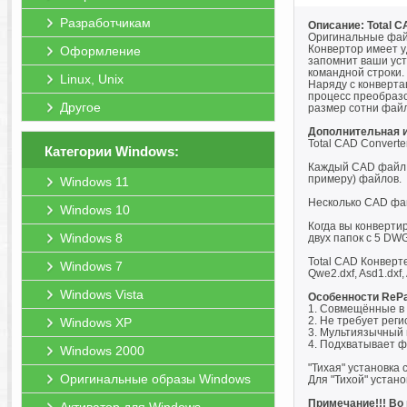
Разработчикам
Описание: Total C
Оригинальные файлы м
Конвертор имеет у
Оформление
запомнит ваши уст
командной строки.
Linux, Unix
Наряду с конверта
процесс преобразо
Другое
размер сотни файл
Дополнительная 
Total CAD Convert
Категории Windows:
Каждый CAD файл в
примеру) файлов.
Windows 11
Несколько CAD фай
Windows 10
Когда вы конверти
Windows 8
двух папок с 5 DW
Total CAD Конверт
Windows 7
Qwe2.dxf, Asd1.dxf, 
Windows Vista
Особенности RePa
1. Совмещённые в 
2. Не требует реги
Windows XP
3. Мультиязычный 
4. Подхватывает ф
Windows 2000
"Тихая" установка 
Оригинальные образы Windows
Для "Тихой" устан
Примечание!!! Во