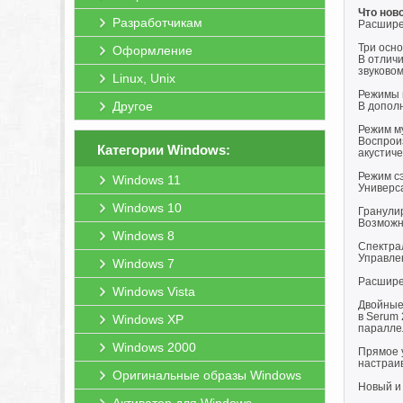
Что ново
Разработчикам
Расшире
Три осн
Оформление
В отличи
звуковом
Linux, Unix
Режимы 
Другое
В дополн
Режим м
Воспрои
Категории Windows:
акустич
Режим с
Windows 11
Универс
Windows 10
Гранули
Возможн
Windows 8
Спектра
Управле
Windows 7
Расшире
Windows Vista
Двойные
в Serum
Windows XP
паралле
Windows 2000
Прямое 
настраи
Оригинальные образы Windows
Новый и