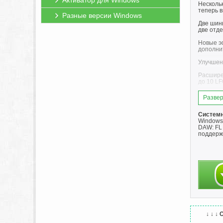
Активатор для Windows
Несколь
теперь в
Разные версии Windows
Две шин
две отд
Новые э
дополнит
Улучшен
Расшире
до 10 L
Режимы 
Развер
новые р
Расшире
Системн
такие ф
Windows 
упрощаю
DAW: FL S
поддерж
Новые и
Клип-сек
гибкий 
Арпеджи
сложный
Улучшен
Улучшен
многофу
↓ ↓ ↓
О