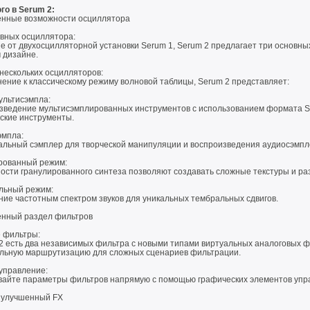
го в Serum 2:
нные возможности осциллятора
овных осциллятора:
е от двухосцилляторной установки Serum 1, Serum 2 предлагает три основны
 дизайне.
нескольких осцилляторов:
ение к классическому режиму волновой таблицы, Serum 2 представляет:
ультисэмпла:
зведение мультисэмплированных инструментов с использованием формата SF
еские инструменты.
эмпла:
альный сэмплер для творческой манипуляции и воспроизведения аудиосэмпл
рованный режим:
ости гранулированного синтеза позволяют создавать сложные текстуры и ра
льный режим:
ние частотным спектром звуков для уникальных тембральных сдвигов.
нный раздел фильтров
 фильтры:
 2 есть два независимых фильтра с новыми типами виртуальных аналоговых
льную маршрутизацию для сложных сценариев фильтрации. ​
управление:
вайте параметры фильтров напрямую с помощью графических элементов упра
 улучшенный FX