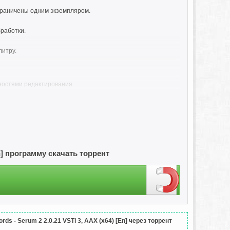
ограничены одним экземпляром.
аботки.​
итру.​
остями редактирования.​
и.
я визуализация и перетаскивание для изменения порядка,
En] программу скачать торрент
и возможностями вывода MIDI.
ернов.​
го предварительного просмотра. ​
s - Serum 2 2.0.21 VSTi 3, AAX (x64) [En] через торрент