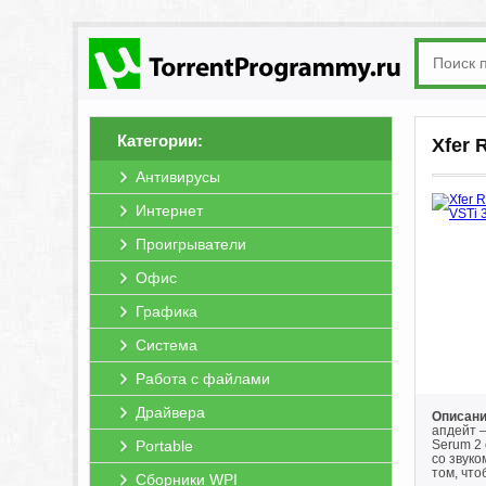
Категории:
Xfer 
Антивирусы
Интернет
Проигрыватели
Офис
Графика
Система
Работа с файлами
Драйвера
Описани
апдейт 
Portable
Serum 2
со звуко
том, чт
Сборники WPI