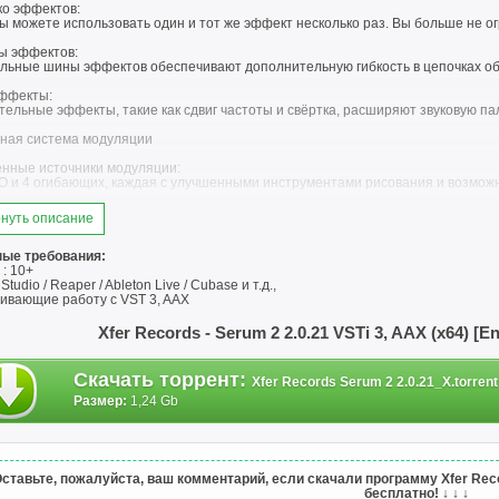
ко эффектов:
ы можете использовать один и тот же эффект несколько раз. Вы больше не 
ы эффектов:
ельные шины эффектов обеспечивают дополнительную гибкость в цепочках обр
ффекты:
ельные эффекты, такие как сдвиг частоты и свёртка, расширяют звуковую пал
ная система модуляции
нные источники модуляции:
FO и 4 огибающих, каждая с улучшенными инструментами рисования и возможн
LFO с хаосом:
нуть описание
ежимы хаоса Лоренца и Росслера открывают возможности сложной модуляци
нная матрица модуляции:
ые требования:
ункции, как редактируемые исходные и вспомогательные кривые, динамическа
: 10+
т управление модуляцией.
tudio / Reaper / Ableton Live / Cubase и т.д.,
ивающие работу с VST 3, AAX
нструменты для секвенсора
Xfer Records - Serum 2 2.0.21 VSTi 3, AAX (x64) [
венсор:
клип-секвенсор с редактором фортепианных партий, каналами автоматизации 
Скачать торрент
:
Xfer Records Serum 2 2.0.21_X.torrent
атор:
 модуль арпеджиатора с расширенными возможностями редактирования патт
Размер:
1,24 Gb
ия пользовательского интерфейса
ный браузер:
нкциональный браузер предустановок с кнопками воспроизведения для удобно
ставьте, пожалуйста, ваш комментарий, если скачали программу Xfer Record
бесплатно!
↓ ↓ ↓