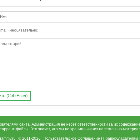
ть (Ctrl+Enter)
ателями сайта. Администрация не несёт ответственности за их содержание
 торрент-файлы. Это значит, что мы не храним никаких нелегальных материа
grammy.ru
| © 2011-2026 |
Пользовательское Соглашение
|
Правообладателям