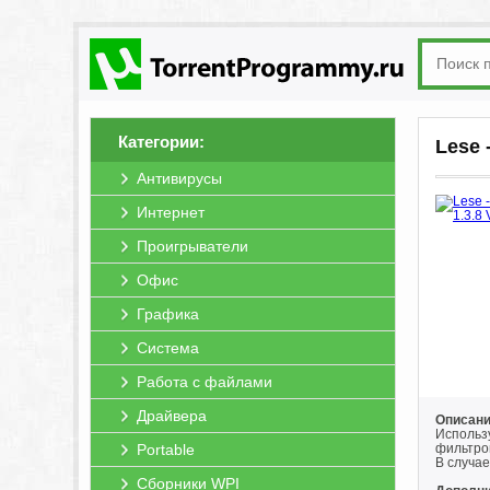
Категории:
Lese 
Антивирусы
Интернет
Проигрыватели
Офис
Графика
Система
Работа с файлами
Драйвера
Описани
Использу
Portable
фильтров
В случа
Сборники WPI