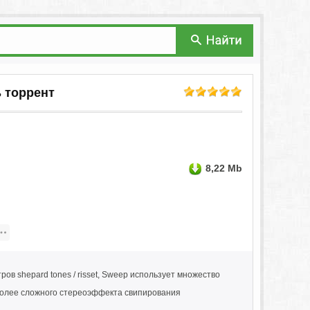
ть торрент
8,22 Mb
в shepard tones / risset, Sweep использует множество
более сложного стереоэффекта свипирования