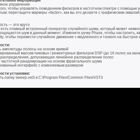
ительная информация
вное управление
того, чтобы управлять поведением фильтров в частотном спектре с помощью
тым; перетащите маркеры «factor», как вы это делаете с графическим эквалай
ость — это круто
 есть плавный встроенный генератор случайного шума, который может немно
к ощущается шум в данный момент. Измените ручку Phase, чтобы настроить, ка
ty, чтобы перевести случайное движение с медленного и тонкого на быстрое 
ости:
ь амплитуды полосы на основе кривой
ированный массив пиковых / режекторных фильтров DSP (до 16 полос на кана
 распределения, допускающая линейное распределение полос
 частотной рандомизации на основе фрактального шума
зованный интерфейс с изменяемым размером
ости установки:
ь папку sweep.vst3 в C:\Program Files\Common Files\VST3