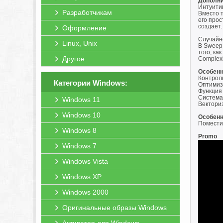
Дополн
Интуити
Разработчикам
Вместо 
его прос
создает.
Оформление
Случайн
Linux, Unix
В Sweep
того, ка
Другое
Complexi
Особенн
Контрол
Категории Windows:
Оптимиз
Функция
Система
Windows 11
Вектори
Windows 10
Особенн
Поместит
Windows 8
Promo
Windows 7
Windows Vista
Windows XP
Windows 2000
Оригинальные образы Windows