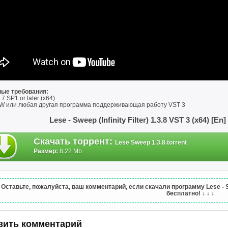
ые требования:
7 SP1 or later (x64)
AW или любая другая программа поддерживающая работу VST 3
Lese - Sweep (Infinity Filter) 1.3.8 VST 3 (x64) [
Скачать торрент
:
Lese Sweep 1.3.8.torrent
Размер:
8,22 Mb
↓
Оставьте, пожалуйста, ваш комментарий, если скачали программу Lese - Sweep
бесплатно!
↓ ↓ ↓
вить комментарий