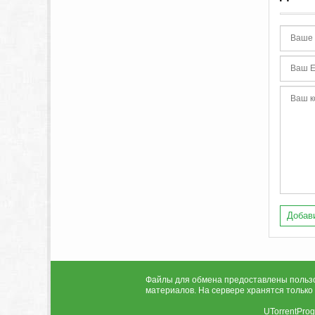
Добави
Файлы для обмена предоставлены пользов
материалов. На сервере хранятся только
UTorrentPro