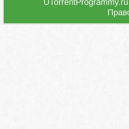
UTorrentProgrammy.ru
Прав