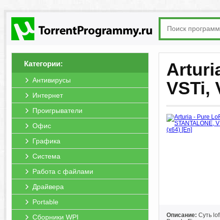
Категории:
Arturi
Антивирусы
VSTi, 
Интернет
Проигрыватели
Офис
Графика
Система
Работа с файлами
Драйвера
Portable
Описание:
Суть lof
Сборники WPI