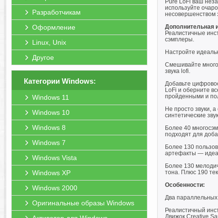
Pure LoFi ваш нез
используйте очар
Разработчикам
несовершенством з
Оформление
Дополнительная 
Реалистичные инс
сэмплеры.
Linux, Unix
Настройте идеальн
Другое
Смешивайте много
звука lofi.
Категории Windows:
Добавьте цифровое
LoFi и оберните в
пройденными и по
Windows 11
Не просто звуки, 
Windows 10
синтетические зву
Windows 8
Более 40 многосэм
подходят для доба
Windows 7
Более 130 пользов
артефакты — идеал
Windows Vista
Более 130 мелоди
Windows XP
тона. Плюс 190 те
Особенности:
Windows 2000
Два параллельных
Оригинальные образы Windows
Реалистичный инс
Движок Creative Sa