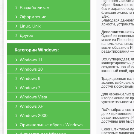
Lightroom Classic
чёрно-белых фото 
Разработчикам
были заранее созд
функция экспорта м
Оформление
Efex.
Благодаря данном
яркости, устраня
Linux, Unix
Дополнительная 
Другое
Одной из основных
маски из Photosho
панель локальных 
маски обратно в P
Категории Windows:
редактирования — 
DxO утверждает, ч
Windows 11
конвертировать и 
создавать новый с
Windows 10
как новый слой, п
Windows 8
Традиционная пали
экране, выбирая, 
доступ к основным
Windows 7
Для черно-белых ф
Windows Vista
изображение во вр
чувствительности 
Windows XP
DxO выбрала соотв
до их применения.
Windows 2000
редактирование. Р
доступны для быст
Оригинальные образы Windows
Color Efex также 
цветовые диапазон