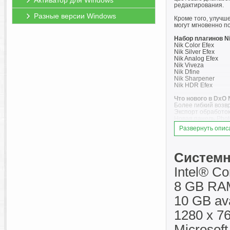
Активатор для Windows
редактирования.
Разные версии Windows
Кроме того, улучш
могут мгновенно п
Набор плагинов Nik
Nik Color Efex
Nik Silver Efex
Nik Analog Efex
Nik Viveza
Nik Dfine
Nik Sharpener
Nik HDR Efex
Что нового в DxO N
Более гибкий возв
Экспорт обработок
Новая панель Pho
Новые цветовые мас
Развернуть опис
Функция быстрого 
Основные обновлен
Цветное эталонное
Системн
внесение изменени
чувствительности 
Intel® C
Оптимизированный 
стороне, пока они
8 GB RA
Улучшенная логик
Новые локальные н
10 GB ava
Новые фильтры: ка
1280 x 76
Release Notes Vers
Особенности Porta
Microsoft