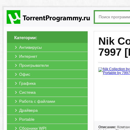
Категории:
Nik Co
Антивирусы
7997 [
Интернет
Проигрыватели
Офис
Графика
Система
Работа с файлами
Драйвера
Portable
Описание:
Компани
Сборники WPI