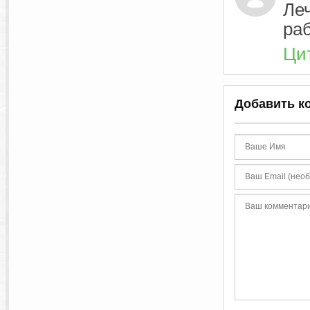
Леч
ра
Ци
Добавить к