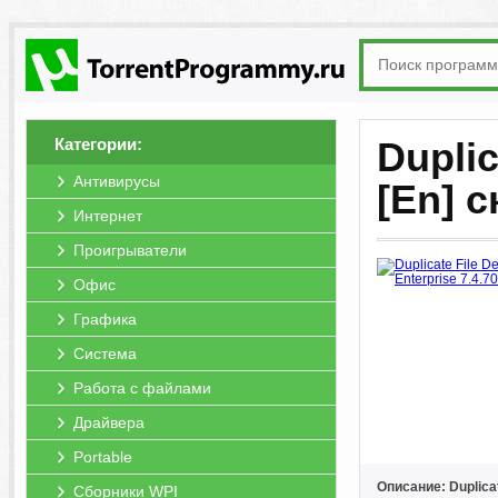
Категории:
Duplic
Антивирусы
[En] 
Интернет
Проигрыватели
Офис
Графика
Система
Работа с файлами
Драйвера
Portable
Описание: Duplicat
Сборники WPI