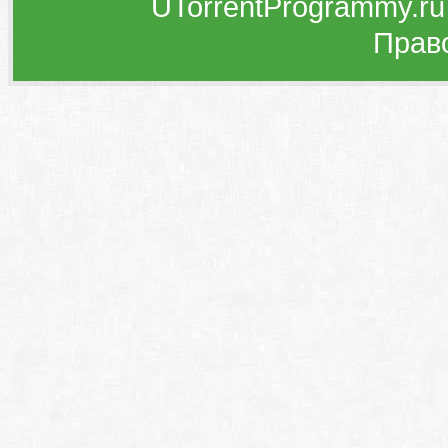
UTorrentProgrammy.ru
Прав