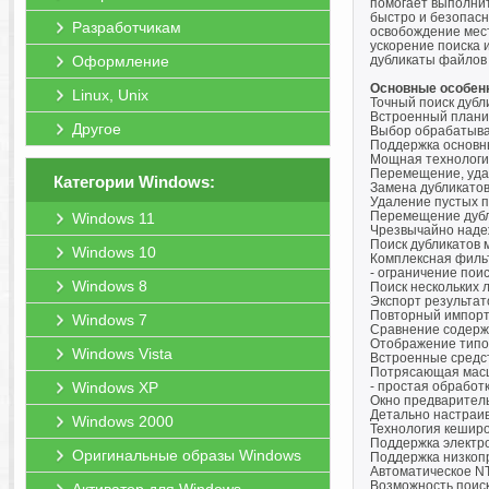
помогает выполнит
быстро и безопасн
Разработчикам
освобождение мест
ускорение поиска 
Оформление
дубликаты файлов
Основные особен
Linux, Unix
Точный поиск дубл
Встроенный плани
Другое
Выбор обрабатыва
Поддержка основны
Мощная технологи
Перемещение, уда
Категории Windows:
Замена дубликатов
Удаление пустых п
Перемещение дубли
Windows 11
Чрезвычайно наде
Поиск дубликатов 
Windows 10
Комплексная филь
- ограничение пои
Windows 8
Поиск нескольких 
Экспорт результат
Повторный импорт 
Windows 7
Сравнение содержи
Отображение типо
Windows Vista
Встроенные средс
Потрясающая масш
Windows XP
- простая обработ
Окно предваритель
Детально настраив
Windows 2000
Технология кешир
Поддержка электр
Оригинальные образы Windows
Поддержка низкопр
Автоматическое NT
Возможность поиск