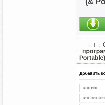
(& Po
↓ ↓ ↓
програм
Portable
Добавить к