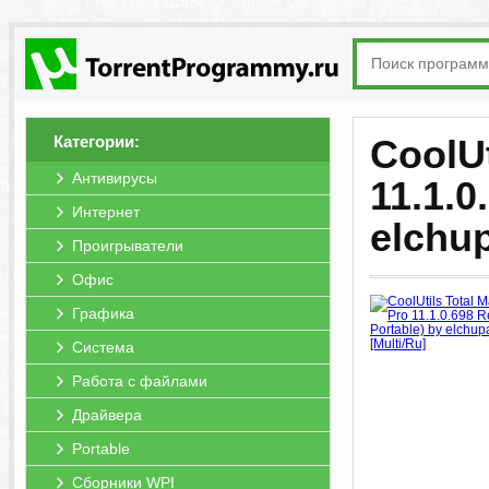
Категории:
CoolUt
Антивирусы
11.1.0
Интернет
elchu
Проигрыватели
Офис
Графика
Система
Работа с файлами
Драйвера
Portable
Сборники WPI