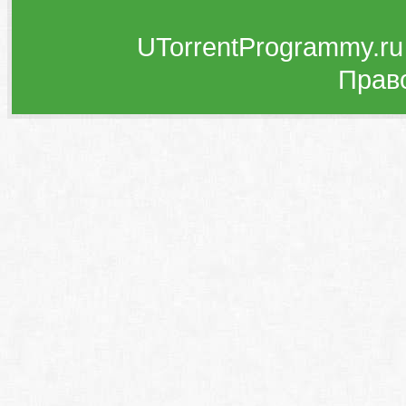
UTorrentProgrammy.ru
Прав