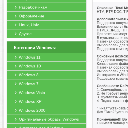
Разработчикам
Описание: Total Ma
HTM, RTF, DOC, TI
Оформление
Дополнительная 
Поддержка популярн
Linux, Unix
Вложения могут бы
HTMLX, JPEG, TIFF
Другое
Приложения могут 
В мультистранично
Пакетная обработ
Выбор полей для э
Категории Windows:
Поддержка командн
Основные возмож
Windows 11
Поддержка популярн
Конвертация файло
Windows 10
Пакетная обработ
Выбор полей для э
Windows 8
Интеграция в Wind
Поддержка командн
Windows 7
Особенности RePa
1. Совмещённые в 
Windows Vista
2. Не требует реги
3. Мультиязычный 
4. Подхватывает ф
Windows XP
"Тихая" установка 
Windows 2000
Для "Тихой" устан
Оригинальные образы Windows
Примечание!!! Во
Снимаем галочку п