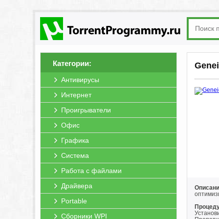
Категории:
Genei
Антивирусы
Интернет
Проигрыватели
Офис
Графика
Система
Работа с файлами
Драйвера
Описани
оптимиз
Portable
Процеду
Установ
Сборники WPI