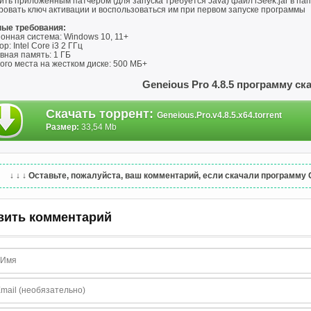
ть приложенным патчером (для запуска требуется Java) файл iSeek.jar в па
ровать ключ активации и воспользоваться им при первом запуске программы
ые требования:
онная система: Windows 10, 11+
р: Intel Core i3 2 ГГц
вная память: 1 ГБ
го места на жестком диске: 500 МБ+
Geneious Pro 4.8.5 программу ск
Скачать торрент
:
Geneious.Pro.v4.8.5.x64.torrent
Размер:
33,54 Mb
↓ ↓ ↓
Оставьте, пожалуйста, ваш комментарий, если скачали программу Ge
вить комментарий