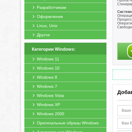
Пропатчи
Сгенери
Разработчикам
Системн
Операци
Оформление
Процессо
Операти
Linux, Unix
Свободно
Другое
Категории Windows:
Windows 11
Windows 10
Windows 8
Windows 7
Доба
Windows Vista
Windows XP
Windows 2000
Оригинальные образы Windows