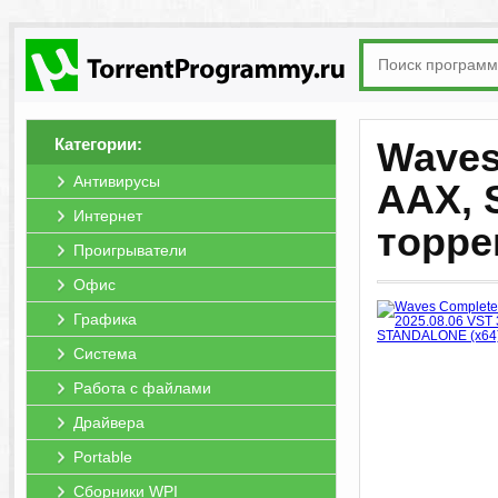
Категории:
Waves
Антивирусы
AAX, 
Интернет
торре
Проигрыватели
Офис
Графика
Система
Работа с файлами
Драйвера
Portable
Сборники WPI