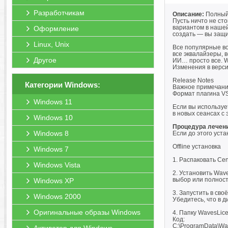
Разработчикам
Описание:
Полный 
Пусть ничто не ст
вариантом в нашей
Оформление
создать — вы защ
Linux, Unix
Все популярные во
все эквалайзеры, 
Другое
ИИ… просто все. W
Изменения в верси
Release Notes
Категории Windows:
Важное примечани
Формат плагина VS
Windows 11
Если вы используе
в новых сеансах с
Windows 10
Процедура лечен
Windows 8
Если до этого уст
Offline установка
Windows 7
1. Распаковать Cen
Windows Vista
2. Установить Waves
выбор или полнос
Windows XP
3. Запустить в сво
Windows 2000
Убедитесь, что в 
Оригинальные образы Windows
4. Папку WavesLic
Код:
C:\ProgramData\Wa