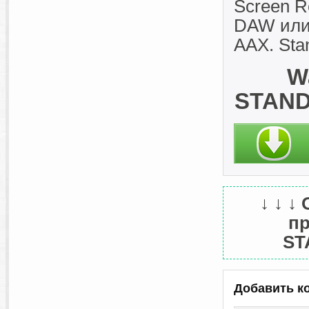
Screen R
DAW или 
AAX. Sta
W
STAND
↓ ↓ ↓
пр
ST
Добавить к