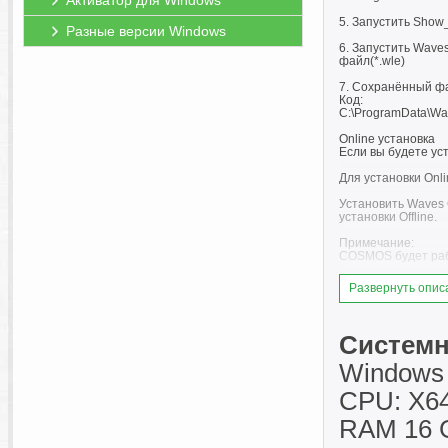
Активатор для Windows
5. Запустить Show
Разные версии Windows
6. Запустить Wave
файл(*.wle)
7. Сохранённый фа
Код:
C:\ProgramData\Wa
Online установка
Если вы будете уст
Для установки Onli
Установить Waves C
установки Offline.
Примечание:
COSMOS будет рабо
Автор лекарства:
Развернуть опис
Promo
Системн
Windows 
CPU: X64
RAM 16 