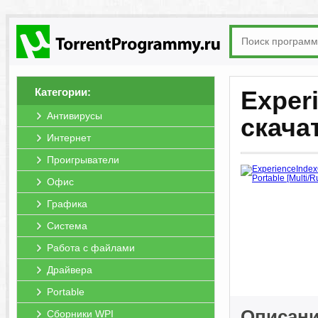
Категории:
Experi
Антивирусы
скача
Интернет
Проигрыватели
Офис
Графика
Система
Работа с файлами
Драйвера
Portable
Описани
Сборники WPI