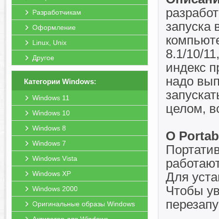
разработ
Разработчикам
запуска 
Оформление
компьюте
Linux, Unix
8.1/10/1
Другое
индекс п
надо вып
Категории Windows:
запускат
Windows 11
целом, в
Windows 10
Windows 8
О Portab
Windows 7
Портатив
Windows Vista
работают
Windows XP
Для уста
Чтобы ув
Windows 2000
перезапу
Оригинальные образы Windows