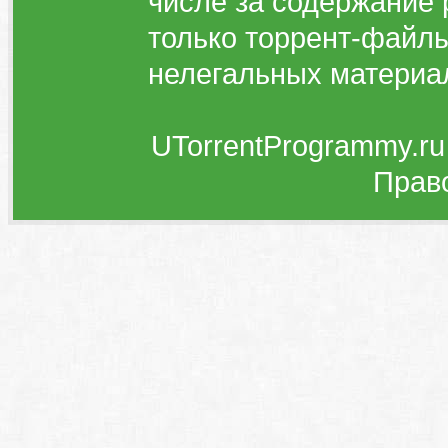
числе за содержание 
только торрент-файлы
нелегальных материа
UTorrentProgrammy.ru
Прав