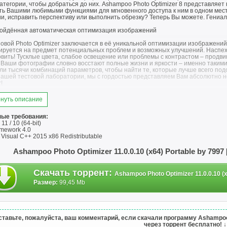
атегории, чтобы добраться до них. Ashampoo Photo Optimizer 8 представля
ть Вашими любимыми функциями для мгновенного доступа к ним в одном мест
и, исправить перспективу или выполнить обрезку? Теперь Вы можете. Гениал
ойдённая автоматическая оптимизация изображений
новой Photo Optimizer заключается в её уникальной оптимизации изображен
ируется на предмет потенциальных проблем и возможных улучшений. Наспех 
вить! Тусклые цвета, слабое освещение или проблемы с контрастом – продви
 Ваши фотографии словно восстают полные жизни и яркости – именно таким
и тысячи комбинаций параметров, чтобы найти те, которые лучше всего подо
 нашей тестовой лаборатории, мы с гордостью представляем Вам абсолютно 
!
ьше вариантов тонкой настройки
нуть описание
ороша не была автоматическая оптимизация, иногда наступает момент, когда
ет ещё больше опций для тонкой настройки, такие как температура цвета, к
ые требования:
одные» снимки с телефона, с которыми мы все так хорошо знакомы. Кривые 
1 / 10 (64-bit)
собенно когда Вы работаете со снимками в RAW! Не стесняйтесь эксперимен
mework 4.0
 Вам отменить любые изменения и вернуть исходное изображение в мгновени
t Visual C++ 2015 x86 Redistributable
ное управление памятью
Ashampoo Photo Optimizer 11.0.0.10 (x64) Portable by 799
ходимости Ashampoo Photo Optimizer используем всю доступную память систе
омадные изображения или гигантские коллекции оптимизируются со скорость
Скачать торрент
:
Ashampoo Photo Optimizer 11.0.0.10 (x
timizer всех времён!
Размер:
99,45 Mb
те баланс белого и усиливайте контраст
белого играет ключевую роль в температуре Ваших изображений. Цифровые ка
. От этого фотографии кажутся абсолютно безжизненными и лишёнными волше
абого освещения, являются ещё одной распространённой проблемой. Благода
тавьте, пожалуйста, ваш комментарий, если скачали программу Ashampoo Pho
r может вдохнуть новую жизнь даже в самые ужасные снимки! Обе функции я
через торрент бесплатно!
↓