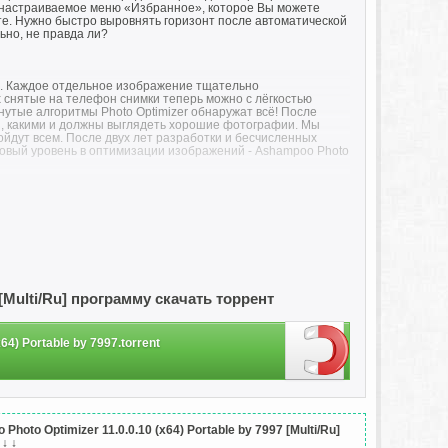
ет настраиваемое меню «Избранное», которое Вы можете
е. Нужно быстро выровнять горизонт после автоматической
ьно, не правда ли?
ий. Каждое отдельное изображение тщательно
снятые на телефон снимки теперь можно с лёгкостью
нутые алгоритмы Photo Optimizer обнаружат всё! После
и, какими и должны выглядеть хорошие фотографии. Мы
йдут всем. После двух лет разработки и бесчисленных
новый уровень в оптимизации изображений - Ashampoo Photo
 Вы хотите внести несколько изменений вручную. Версия 11
оторые могут полностью изменить природу снимка – зарядить
тонов – надёжный способ улучшить тени, средние и светлые
тировать – встроенная система резервного копирования
е ока.
7 [Multi/Ru] программу скачать торрент
мы, чтобы выжать из Вашего ПК максимум. Это значит, что
ю света. Попробуйте самую быструю и самую надёжную
64) Portable by 7997.torrent
меры часто страдают от скучных цветов и ужасного синего
бства момента. Изображения с низким контрастом, часто
ря ручной настройке баланса белого и контраста, Photo
to Optimizer 11.0.0.10 (x64) Portable by 7997 [Multi/Ru]
вляются часть функции автоматической оптимизации и будут
 ↓ ↓