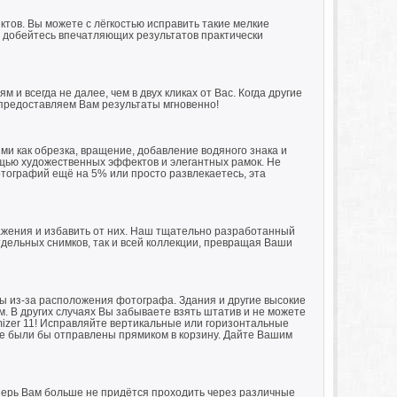
тов. Вы можете с лёгкостью исправить такие мелкие
 и добейтесь впечатляющих результатов практически
и всегда не далее, чем в двух кликах от Вас. Когда другие
 предоставляем Вам результаты мгновенно!
ми как обрезка, вращение, добавление водяного знака и
ощью художественных эффектов и элегантных рамок. Не
отографий ещё на 5% или просто развлекаетесь, эта
жения и избавить от них. Наш тщательно разработанный
тдельных снимков, так и всей коллекции, превращая Ваши
ы из-за расположения фотографа. Здания и другие высокие
. В других случаях Вы забываете взять штатив и не можете
izer 11! Исправляйте вертикальные или горизонтальные
чае были бы отправлены прямиком в корзину. Дайте Вашим
перь Вам больше не придётся проходить через различные