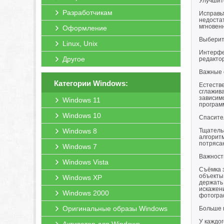
Улучшите
Разработчикам
Исправь
недостат
мгновенн
Оформление
Выберите
Linux, Unix
Интерфей
Другое
редактор
Важные 
Категории Windows:
Естестве
сглажива
зависимо
Windows 11
програм
Windows 10
Спасите
Windows 8
Тщатель
алгоритм
потряса
Windows 7
Важност
Windows Vista
Съёмка 
объекты,
Windows XP
держать
искажени
Windows 2000
фотогра
Оригинальные образы Windows
Больше 
У каждо