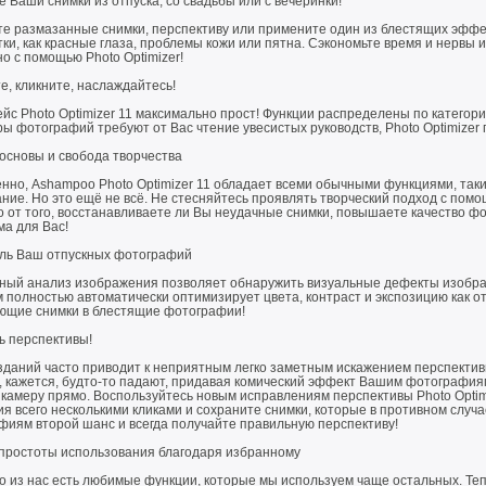
 Ваши снимки из отпуска, со свадьбы или с вечеринки!
те размазанные снимки, перспективу или примените один из блестящих эффек
ки, как красные глаза, проблемы кожи или пятна. Сэкономьте время и нервы
о с помощью Photo Optimizer!
, кликните, наслаждайтесь!
с Photo Optimizer 11 максимально прост! Функции распределены по категориям 
ы фотографий требуют от Вас чтение увесистых руководств, Photo Optimizer
основы и свобода творчества
нно, Ashampoo Photo Optimizer 11 обладает всеми обычными функциями, таки
ние. Но это ещё не всё. Не стесняйтесь проявлять творческий подход с пом
 от того, восстанавливаете ли Вы неудачные снимки, повышаете качество ф
ма для Вас!
ль Ваш отпускных фотографий
ный анализ изображения позволяет обнаружить визуальные дефекты изобра
 полностью автоматически оптимизирует цвета, контраст и экспозицию как о
ющие снимки в блестящие фотографии!
ь перспективы!
зданий часто приводит к неприятным легко заметным искажением перспектив
 кажется, будто-то падают, придавая комический эффект Вашим фотографиям
 камеру прямо. Воспользуйтесь новым исправлениям перспективы Photo Optim
я всего несколькими кликами и сохраните снимки, которые в противном слу
фиям второй шанс и всегда получайте правильную перспективу!
простоты использования благодаря избранному
го из нас есть любимые функции, которые мы используем чаще остальных. Те