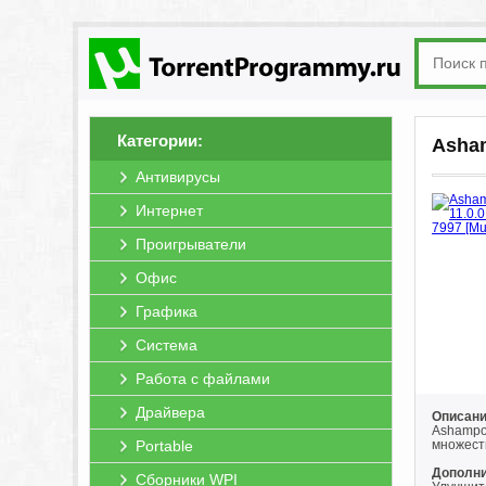
Категории:
Asham
Антивирусы
Интернет
Проигрыватели
Офис
Графика
Система
Работа с файлами
Драйвера
Описани
Ashampo
Portable
множест
Дополни
Сборники WPI