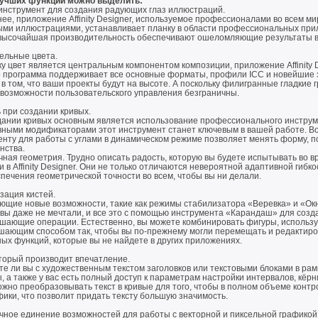
учших функций можно выделить:
инструмент для создания радующих глаз иллюстраций.
нее, приложение Affinity Designer, используемое профессионалами во всем м
ыми иллюстрациями, устанавливает планку в области профессиональных прил
 высочайшая производительность обеспечивают ошеломляющие результаты во
ельные цвета.
ку цвет является центральным компонентом композиции, приложение Affinity
то программа поддерживает все основные форматы, профили ICC и новейшие 
в том, что ваши проекты будут на высоте. А поскольку филигранные гладкие
 возможности пользовательского управления безграничны.
 при создании кривых.
дании кривых основным является использование профессионального инструме
вными модификаторами этот инструмент станет ключевым в вашей работе. В
енту для работы с углами в динамическом режиме позволяет менять форму, п
нства.
чная геометрия. Трудно описать радость, которую вы будете испытывать во
 в Affinity Designer. Они не только отличаются невероятной адаптивной гибк
печения геометрической точности во всем, чтобы вы ни делали.
зация кистей.
ющие новые возможности, такие как режимы стабилизатора «Веревка» и «Окно
 вы даже не мечтали, и все это с помощью инструмента «Карандаш» для созд
шающие операции. Естественно, вы можете комбинировать фигуры, используя
шающим способом так, чтобы вы по-прежнему могли перемещать и редактиро
ых функций, которые вы не найдете в других приложениях.
оторый производит впечатление.
е ли вы с художественным текстом заголовков или текстовыми блоками в рам
, а также у вас есть полный доступ к параметрам настройки интервалов, кёр
ожно преобразовывать текст в кривые для того, чтобы в полном объеме конт
ики, что позволит придать тексту большую значимость.
чное единение возможностей для работы с векторной и пиксельной графикой