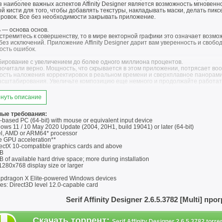
 наиболее важных аспектов Affinity Designer является возможность мгновен
ой кисти для того, чтобы добавлять текстуры, накладывать маски, делать п
ировок. Все без необходимости закрывать приложение.
 — основа основ.
стремитесь к совершенству, то в мире векторной графики это означает возмо
без исключений. Приложение Affinity Designer дарит вам уверенность и своб
ость ошибок.
ирование с увеличением до более одного миллиона процентов.
рочитали верно. Мощность, что скрывается в этом приложении, потрясает во
ость наложения корректировок в реальном времени и сверхплавное панорами
асштабирования. Увеличьте композицию еще немного и продолжайте работат
нные возможности при работе с сетками.
нуть описание
сти для создания сеток практически безграничны. Идет ли речь о шаблоне с
ями, у вас есть полный доступ к параметрам настройки интервалов, ячеек, про
ые требования:
направляющие и привязка.
based PC (64-bit) with mouse or equivalent input device
ть позиционирование изображений или элементов композиций стало как нико
ows 11 / 10 May 2020 Update (2004, 20H1, build 19041) or later (64-bit)
ам привязки. Вы сами решаете, что и к чему хотите привязать, и при этом
el, AMD or ARM64* processor
ении или трансформации объектов все изменения происходят в режиме реал
 GPU acceleration**
ectX 10-compatible graphics cards and above
р в режиме «Комбинированный экран» и контурном режиме.
B
ью простого нажатия клавиши вы можете просматривать композицию в режим
of available hard drive space; more during installation
ованного экрана, если захотите. Это наиболее эффективный способ просмотр
1280x768 display size or larger
озводит процесс выбора правильного целевого объекта на совершенно новый 
apdragon X Elite-powered Windows devices
оптимизация для целей разработки дизайна пользовательского интерфейса, 
es: Direct3D level 12.0-capable card
специализируетесь на проектировании радующих глаз экранных интерфейсов, 
ющий набор функций, предназначенных именно для этого. Во время работы н
Serif Affinity Designer 2.6.5.3782 [Multi] п
йса, интерфейса взаимодействия или веб-макетов нет ничего лучше, чем зна
ние, включающее набор инструментов для графического дизайна.
Скачать торрент
:
Serif Affinity Designer 2.6.5.3782.torre