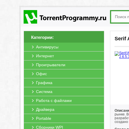
Категории:
Serif
Антивирусы
Интернет
Проигрыватели
Офис
Графика
Система
Работа с файлами
Драйвера
Описание
рынке. В
Portable
разрабо
создано
Сборники WPI