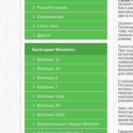
Среди л
Лучший 
Разработчикам
Как и ра
векторн
цвета и
Оформление
Ослепит
Linux, Unix
Посколь
тому, ч
Другое
уверены 
режиме,
Точность
Категории Windows:
При соз
интуити
инструм
Windows 11
соверше
Безупре
Windows 10
фигурами
для обес
Windows 8
Стабили
Потряса
Windows 7
которых
Неразру
Windows Vista
неразру
ряд важн
Windows XP
Текст, к
Работает
Windows 2000
лигатуры
время м
Оригинальные образы Windows
типограф
Гармони