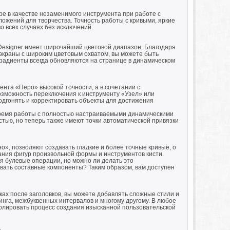
ире в качестве незаменимого инструмента при работе с
ожений для творчества. Точность работы с кривыми, яркие
 всех случаях без исключений.
 Designer имеет широчайший цветовой диапазон. Благодаря
экраны с широким цветовым охватом, вы можете быть
 градиенты всегда обновляются на странице в динамическом
нта «Перо» высокой точности, а в сочетании с
озможность переключения к инструменту «Узел» или
одгонять и корректировать объекты для достижения
 время работы с полностью настраиваемыми динамическими
остью, но теперь также имеют точки автоматической привязки
», позволяют создавать гладкие и более точные кривые, о
ания фигур произвольной формы и инструментов кисти.
 булевые операции, но можно ли делать это
вать составные компоненты? Таким образом, вам доступен
ках после заголовков, вы можете добавлять сложные стили и
нинга, межбуквенных интервалов и многому другому. В любое
ролировать процесс создания изысканной пользовательской
.