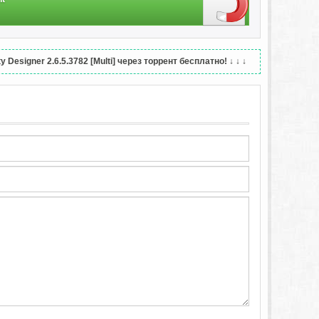
ать работу в пиксельном режиме. Эта функция позволяет
etina, а также получить реальное представление о том,
ов одного и того же базового объекта. При редактировании
 Designer 2.6.5.3782 [Multi] через торрент бесплатно!
↓ ↓ ↓
олько вариантов символов с рядом обособленных атрибутов
льзования действительно инновационных методов ускорения
размеров объектов — вы можете установить зависимость этих
Это означает, что вы можете работать в режиме адаптивного
ки в зависимости от размера устройства.
иченном количестве монтажных областей. Вы можете не
теме управления памятью, поэтому каким бы большим и
зой.
ане или совместной работе.
 Включена поддержка всех основных типов изображений и
у вы можете выводить документы непосредственно для
— это лишь некоторые возможности приложения. Вы также
 наложением при печати, использовать плашечные цвета и
здания готовых к печати документов.
йна и дизайна игр.
(или просто любых нарисованных областей в вашем проекте)
и и формате файла. Вы даже можете указывать разные
при желании автоматически генерировать ресурсы Xcode и