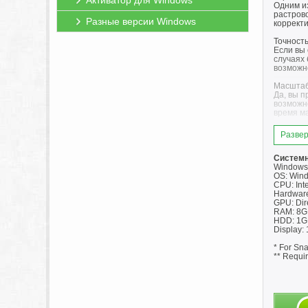
Активатор для Windows
Одним из
растров
Разные версии Windows
коррект
Точность
Если вы 
случаях 
возможн
Масштаб
Да, вы п
возможн
время м
Расшире
Развер
Возможно
плоскост
Системн
Точные 
Windows-
Выполня
OS: Wind
параметр
CPU: Int
перемещ
Hardware
GPU: Dir
Просмот
RAM: 8G
С помощ
HDD: 1GB 
комбинир
Display: 
режим в
* For Sn
Полная 
** Requir
Если вы 
потряса
интерфе
приложе