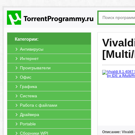
Категории:
Vivald
Антивирусы
[Multi
Интернет
Проигрыватели
Офис
Графика
Система
Работа с файлами
Драйвера
Portable
Описание: Vivaldi
Сборники WPI