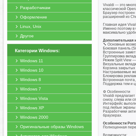
Vivaldi — это мно
Разработчикам
классической Opera
Браузер построен 
Оформление
расширений из Chr
Главная идея Viva
Linux, Unix
Именно поэтому в 
максимально удоб
Другое
Дополнительная 
🔧 Основные возм
Боковая панель (Si
Категории Windows:
Встроенные заметк
Группировка вкладо
Режим Split View 
Windows 11
Визуальные вкладк
Корзина закрытых 
Windows 10
Настраиваемые же
Блокировка реклам
Windows 8
Встроенная почта,
Поддержка тем и ц
Windows 7
⚙️ Особенности
Vivaldi предлагае
Windows Vista
снизу, слева или 
Интерфейс выполне
Windows XP
под любые экраны 
Разработчики акти
браузерах.
Windows 2000
Особенности Porta
Оригинальные образы Windows
Полноценная перен
Возможности: