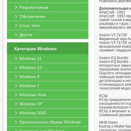
отдельных дорожка
Разработчикам
Дополнительная 
AmpCraft - 1992
Оформление
AmpCraft - 1992 п
самой точной в ми
альбомах и турах, 
Linux, Unix
эквалайзером и эм
Другое
Avalon VT-747SP
Фирменный звук Av
Avalon VT-747SP, 
музыкальной компр
Категории Windows:
занимает лидирующ
Avalon EQ Bundle
Windows 11
Avalon EQ Bundle 
Аппаратные эквала
Windows 10
передовому анало
Ощутите легендарн
Windows 8
помощью комплекта
детализацию и неп
отличающихся режи
Windows 7
технологией модел
Windows Vista
KClip
KClip предназначе
Windows XP
насыщенности отде
лучшим выбором пр
KClip 3 включает 
Windows 2000
сломанный динамик
Оригинальные образы Windows
MHB Green
Kazrog и Майкл Бр
сатуратор, созда