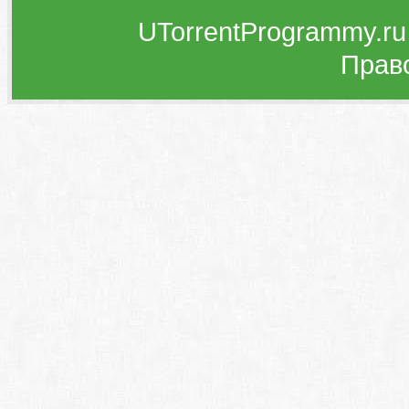
UTorrentProgrammy.ru
Прав