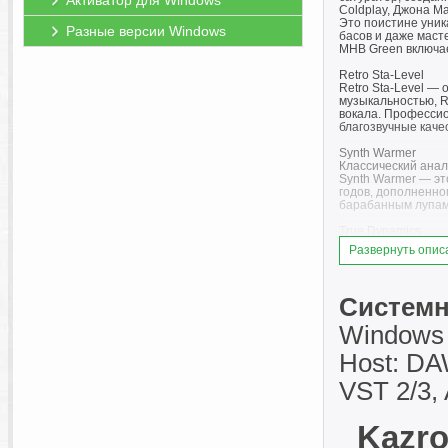
Активатор для Windows
Coldplay, Джона М
Это поистине уник
Разные версии Windows
басов и даже маст
MHB Green включае
Retro Sta-Level
Retro Sta-Level —
музыкальностью, R
вокала. Профессио
благозвучные каче
Synth Warmer
Классический анал
Synth Warmer — эт
годов, дополненно
барабанным лупам 
True Dynamics
Три редких винтаж
Развернуть опис
True Dynamics (но
труднодоступных в
инженеров по микш
Технология эмуляц
Системн
знаменитый плагин 
Windows 1
True 252
True 252 — это то
Host: DA
которая оставила 
VST 2/3,
Версии плагинов:
AmpCraft - 1992 - v
Avalon VT-747SP - 
Avalon EQ Bundle - 
Kazro
KClip - v3.6.5