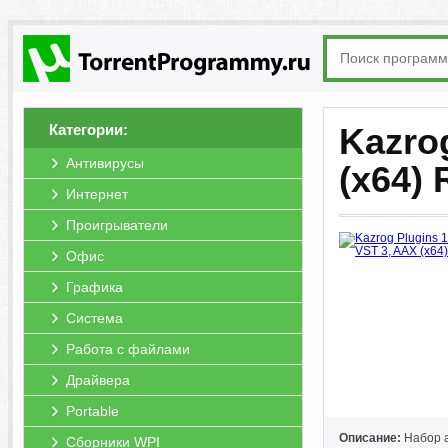
Категории:
Kazro
Антивирусы
(x64) 
Интернет
Проигрыватели
Офис
Графика
Система
Работа с файлами
Драйвера
Portable
Описание:
Набор а
Сборники WPI