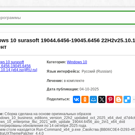
ws 10 surasoft 19044.6456-19045.6456 22H2v25.10.14
ент
Категория:
Windows 10
Язык интерфейса:
Русский (Russian)
Лечение:
в комплекте
Дата публикации:
04-10-2025
Поделиться:
е:
Сборка сделана на основе оригинальных образов
indows_10_business_editions_version_22h2_updated_oct_2025_x64_dvd_d7d4c6
ows_10_enterprise_ltsc_2021_with_update_19044.6456_aio_2in1_x64_dvd
тегрированы обновления по 14 октября 2025 года.
чем столе находится Run-Command_x64_p.exe ,Свойства.{BB06C0E4-D293-4
ltraUXThemePatcher_4.4.0