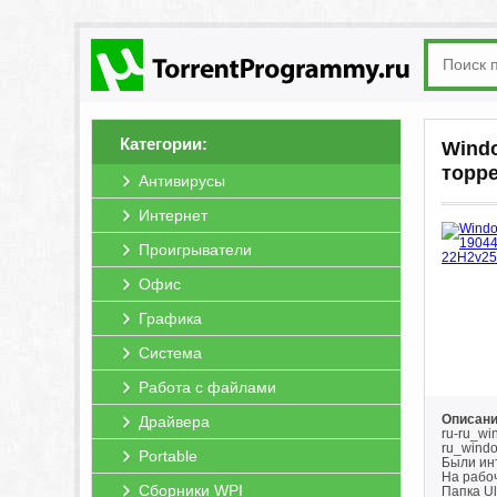
Категории:
Windo
торр
Антивирусы
Интернет
Проигрыватели
Офис
Графика
Система
Работа с файлами
Описани
Драйвера
ru-ru_w
ru_wind
Portable
Были ин
На рабо
Сборники WPI
Папка U