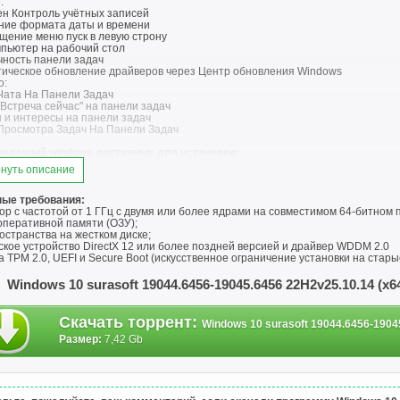
:
ен Контроль учётных записей
ние формата даты и времени
щение меню пуск в левую строну
мпьютер на рабочий стол
чность панели задач
тическое обновление драйверов через Центр обновления Windows
о:
 Чата На Панели Задач
"Встреча сейчас" на панели задач
и и интересы на панели задач
 Просмотра Задач На Панели Задач
редакций windows доступных для установки:
ws 10 Pro x64
нуть описание
ws 10 Education x64
s 10 Pro Education x64
s 10 Enterprise x64
ые требования:
s 10 Pro for Virtual x64
р с частотой от 1 ГГц с двумя или более ядрами на совместимом 64-битном 
s 10 Enterprise LTSC 2021 x64
оперативной памяти (ОЗУ);
s 10 IoT Enterprise LTSC x64
остранства на жестком диске;
кое устройство DirectX 12 или более поздней версией и драйвер WDDM 2.0
ка операционной системы
 TPM 2.0, UEFI и Secure Boot (искусственное ограничение установки на стар
вка операционной системы ничем не отличается от установки операционной с
инут в зависимости от скорости носителей и мощности компьютера. Содержи
Windows 10 surasoft 19044.6456-19045.6456 22H2v25.10.14 (x
 на DVD9 диск по соответствующей процедуре по созданию загрузочных носи
й машине с загрузочной флешки. Ошибок установки не обнаружено. Проходит 
ые файлы,
Скачать торрент
:
Windows 10 surasoft 19044.6456-19045
абиться. В командную сроку от имени администратора в водим команду тsfc /
ется
Размер:
7,42 Gb
льные суммы:
10 surasoft 19044.6456-19045.6456 22H2v25.10.14 .iso
42829A2B
DC5E3D9FD2E6B00FAC3D5A650FDF165