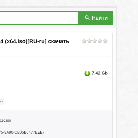
 (x64.iso)[RU-ru] скачать
7,42 Gb
2c.iso
f75-8A90-CB05B6477EEE}