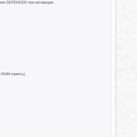
ния DEFENDER при активации.
и RAM-память);