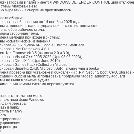
 активаторами в папке имеется WINDOWS.DEFENDER.CONTROL ,для отключе
стемы упакован в esd.
бо вырезаний в сборке не производилось.
ости сборки:
рированы обновления по 14 октября 2025 года;
ны изменения в панель управления в контекстном меню.
ены обои рабочего стола.
лены сторонние темы.
лена мелодия при входе в систему.
ны косметические изменения.
рированы Z-Zip,WinRAR,Google Chrome,StartBack.
ирован .Net Framework 4.8.1;
н .Net Framework 3.5 (включая 2.0 и 3.0);
ирован Visual C++ 2005-2022 (Upd 03.03.2023);
ирован DirectX 9c (Upd June 2010);
ирован Games Pack (Collection Microsoft);
ирован SmartFix 2.4.8, Microsoft DaRT в winre.wim и boot.wim;
ена проверка при установке и обновлении (TPM, Security boot, CPU, Storage 
оздании сборки была использована программа "added_addon"by adguard
мы не были в режиме аудита.
рименения команд система перезагрузится.
ено в контекстное меню:
ь пакетный файл Windows
ь файл реестра
ать в папку
тить в папку
Бога
стрирование
 управления
ор реестра
ы