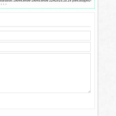
rasoft 19044.6456-19045.6456 22H2v25.10.14 (x64.iso)[RU-
↓ ↓ ↓