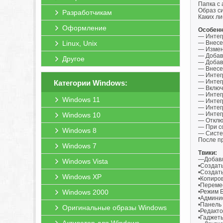
Папка с
Образ си
Разработчикам
Каких ли
Оформление
Особенн
— Интег
Linux, Unix
— Внесе
— Измен
— Добав
Другое
— Добав
— Внесе
— Интег
— Интегр
Категории Windows:
— Включе
— Интегр
Windows 11
— Интегр
— Интегр
— Интегр
Windows 10
— Отключ
— При с
Windows 8
— Систе
После п
Windows 7
Твики:
—Добавл
Windows Vista
•Создат
•Создат
Windows XP
•Копиров
•Перемес
Windows 2000
•Режим 
•Админи
•Панель
Оригинальные образы Windows
•Редакт
•Гаджет