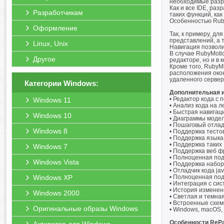
необходимые разр
Как и все IDE, ра
Разработчикам
таких функций, ка
Особенностью Ruby
Оформление
Так, к примеру, д
представлений, а 
Linux, Unix
Навигация позволи
В случае RubyMotio
Другое
редакторе, но и в 
Кроме того, RubyM
расположения окон
удаленного сервер
Категории Windows:
Дополнительная 
• Редактор кода с
Windows 11
• Анализ кода на 
• Быстрая навигац
Windows 10
• Диаграммы модел
• Пошаговый отлад
Windows 8
• Поддержка тесто
• Поддержка языка 
• Поддержка таких R
Windows 7
• Поддержка веб фр
• Полноценная под
Windows Vista
• Поддержка набо
• Отладчик кода jav
Windows XP
• Полноценная по
• Интеграция с сис
• История изменен
Windows 2000
• Светлая и темна
• Встроенные схемы
Оригинальные образы Windows
• Windows, macOS, 
Особенности RePa