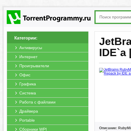
Категории:
JetBr
Антивирусы
IDE`a
Интернет
Проигрыватели
Офис
Графика
Система
Работа с файлами
Драйвера
Portable
Описание: RubyMi
Сборники WPI