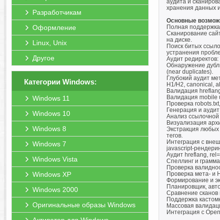
аудита и сканиров
хранения данных 
Разработчикам
Основные возмож
Оформление
Полная поддержка 
Сканирование сайт
на диске.
Linux, Unix
Поиск битых ссыло
устранения пробл
Другое
Аудит редиректов: 
Обнаружение дубли
(near duplicates).
Глубокий аудит мет
Категории Windows:
H1/H2, canonical, al
Валидация hreflan
Валидация mobile 
Windows 11
Проверка robots.tx
Генерация и аудит
Windows 10
Анализ ссылочной 
Визуализация архи
Windows 8
Экстракция любых 
тегов.
Интеграция с внешн
Windows 7
javascript-рендери
Аудит hreflang, rel
Windows Vista
Спеллинг и грамма
Проверка валидност
Windows XP
Проверка мета- и H
Формирование и эк
Планировщик, авто
Windows 2000
Сравнение сканов 
Поддержка кастомн
Оригинальные образы Windows
Массовая валидация c
Интеграция с Open