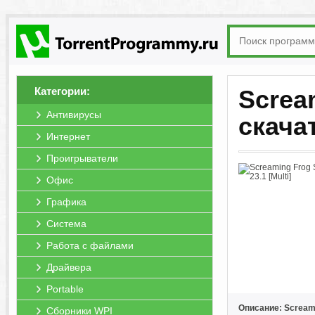
Категории:
Scream
Антивирусы
скача
Интернет
Проигрыватели
Офис
Графика
Система
Работа с файлами
Драйвера
Portable
Описание: Screami
Сборники WPI