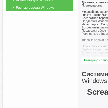
Активатор для Windows
Дополнительная 
Преимущества:
Разные версии Windows
Мощный профессио
Гибкая настройка:
Бесплатная версия
Поддержка Windows
Интеграция с Google
Встроенный планир
Поддержка облачно
Регулярные обновл
Типовые задачи Sc
Поиск битых ссыло
Глубокий аудит ред
Анализ мета-данных:
Поиск точных и поч
Семантическое сра
Развернуть опис
Проверка robots.txt
Генерация и аудит
Валидация структу
Визуализация стру
Системн
Проверка доступнос
Интеграция с внеш
Windows 
Аудит мобильной сов
Сравнение сканов 
Screa
Screaming Frog SE
технического ауди
платформ.
Что нового в верс