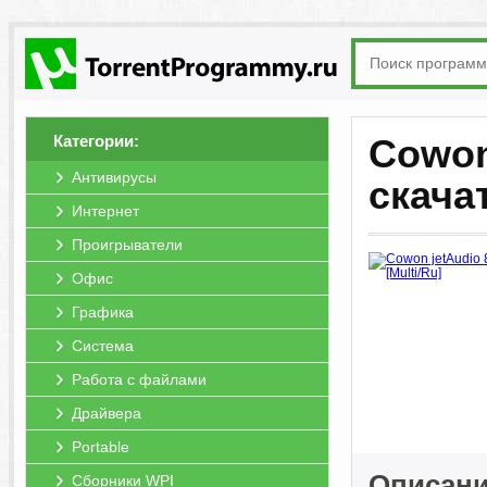
Категории:
Cowon 
Антивирусы
скача
Интернет
Проигрыватели
Офис
Графика
Система
Работа с файлами
Драйвера
Portable
Описани
Сборники WPI