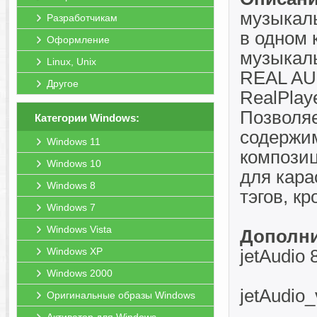
музыкаль
Разработчикам
в одном 
Оформление
музыкаль
Linux, Unix
REAL AUD
Другое
RealPlay
Позволяе
Категории Windows:
содержим
Windows 11
компози
Windows 10
для кара
Windows 8
тэгов, кр
Windows 7
Windows Vista
Дополни
Windows XP
jetAudio 
Windows 2000
jetAudio
Оригинальные образы Windows