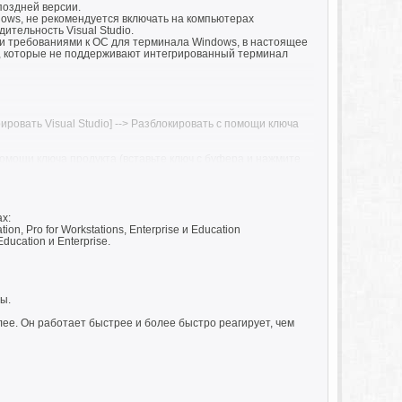
 поздней версии.
ws, не рекомендуется включать на компьютерах
ительность Visual Studio.
и требованиями к ОС для терминала Windows, в настоящее
s, которые не поддерживают интегрированный терминал
рировать Visual Studio] --> Разблокировать с помощи ключа
 с помощи ключа продукта (вставьте ключ с буфера и нажмите
х:
 Pro for Workstations, Enterprise и Education
ucation и Enterprise.
ы.
олее. Он работает быстрее и более быстро реагирует, чем