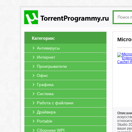
Категории:
Micro
Антивирусы
Интернет
Проигрыватели
Офис
Графика
Система
Работа с файлами
Драйвера
Описание
искусст
Portable
относите
Studio 2
ваше ре
Сборники WPI