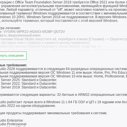
грации с Office Team Foundation Server 2019 требуется Office 2021 или более
 управления интеллектуальными приложениями, являющийся функцией Windo
ки. Любой параметр, отличный от "off", может негативно повлиять на производ
рованный терминал Windows поддерживается в соответствии с минимальным
indows 10 20H1. Windows Server 2016 не поддерживается. В версиях Window
 используйте терминал, который поставляется с этой версией Windows.
ра лечения:
ise: VYGRN-WPR22-HG4X3-692BF-QGT2V
вать лицензионный ключ.
тановки Visual Studio запустите её, перейдите в меню [Справка] --> [Зарегист
 (вставьте ключ с буфера и нажмите кнопку применить).
работает кнопка [Зарегистрировать Visual Studio], тогда так -->
] --> [О Microsoft Visual Studio] --> [Состояние лицензии] --> Разблокировать
рименить).
нуть описание
ые требования:
Studio 2026 поддерживается в следующих 64-разрядных операционных система
ная поддерживаемая версия ОС Windows 11 или выше: Home, Pro, Pro Education,
ная поддерживаемая версия ОС Windows 10 или выше: Home, Professional, Ed
Server 2025: Standard и Datacenter.
Server 2022: Standard и Datacenter.
Server 2019: Standard и Datacenter.
ерживаются следующие варианты: 32-битные и ARM32 операционные систем
tudio работает лучше всего в Windows 11 с 64 ГБ ОЗУ и ЦП с 16 ядрами или б
tudio 2022 на одном оборудовании.
ие продукты поддерживают минимальные требования к системе.
udio Enterprise
udio Professional