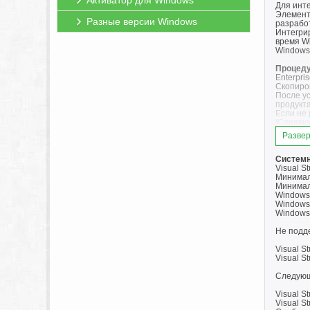
Активатор для Windows
Для инте
Элемент
Разные версии Windows
разработ
Интегри
время W
Windows,
Процеду
Enterpr
Скопиро
После ус
продукта
Если не 
[Справка
кнопку п
Развер
Системн
Visual 
Минималь
Минималь
Windows 
Windows 
Windows 
Не подд
Visual S
Visual S
Следующ
Visual St
Visual St