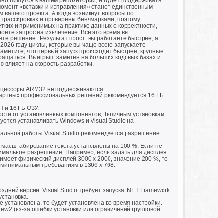
ычно пишутся в вашем репозитории, и будет поддерживать
 момент «вставки и исправления» станет единственным
 вашего проекта. А когда возникнут вопросы по
 трассировках и проверены бенчмарками, поэтому
ётких и применимых на практике данных о корректности,
роете запрос на извлечение. Всё это время вы
ете решение . Результат прост: вы работаете быстрее, а
 2026 году циклы, которые вы чаще всего запускаете —
заметите, что первый запуск происходит быстрее, крупные
кращаться. Выигрыш заметен на больших кодовых базах и
ю влияет на скорость разработки.
оцессоры ARM32 не поддерживаются.
ндартных профессиональных решений рекомендуется 16 ГБ
П и 16 ГБ ОЗУ.
мости от установленных компонентов; Типичным установкам
ется устанавливать Windows и Visual Studio на
альной работы Visual Studio рекомендуется разрешение
 масштабирование текста установлены на 100 %. Если не
имальное разрешение. Например, если задать для дисплея
 имеет физический дисплей 3000 x 2000, значение 200 %, то
ет минимальным требованиям в 1366 x 768.
здней версии. Visual Studio требует запуска .NET Framework
установка.
е установлена, то будет установлена во время настройки.
iew2 (из-за ошибки установки или ограничений групповой