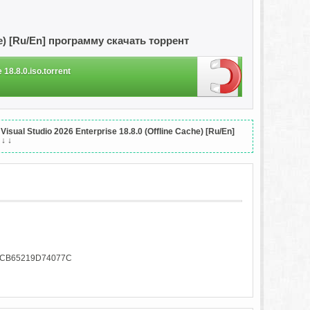
che) [Ru/En] программу скачать торрент
 18.8.0.iso.torrent
al Studio 2026 Enterprise 18.8.0 (Offline Cache) [Ru/En]
 ↓ ↓
5CB65219D74077C