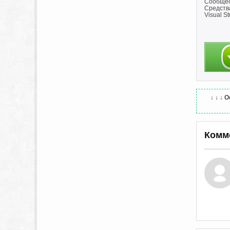
Сообщест
Средства
Visual S
↓ ↓ ↓
О
Комм