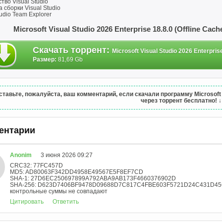
во Visual Studio
 сборки Visual Studio
tudio Team Explorer
Microsoft Visual Studio 2026 Enterprise 18.8.0 (Offline Ca
Скачать торрент
:
Microsoft Visual Studio 2026 Enterprise
Размер:
81,69 Gb
ставьте, пожалуйста, ваш комментарий, если скачали программу Microsoft Visu
через торрент бесплатно!
↓
ентарии
Anonim
3 июня 2026 09:27
CRC32: 77FC457D
MD5: AD80063F342DD4958E49567E5F8EF7CD
SHA-1: 27D6EC250697899A792ABA9AB173F4660376902D
SHA-256: D623D7406BF9478D09688D7C817C4FBE603F5721D24C431D4
контрольные суммы не совпадают
Цитировать
Ответить