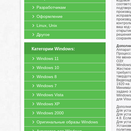
кодовой 
соответс
Разработчикам
подтверж
произво
исправле
Оформление
производ
контроли
Linux, Unix
ваш код 
открытие
Другое
решения
сохраняе
Дополни
Категории Windows:
Аппарат
Процесс
Не мене
Windows 11
ОЗУ.
Windows 
Windows 10
Жесткое 
требуетс
Windows 8
твердот
Видеоад
1920 на
Windows 7
Минимал
задано 
Windows Vista
Windows 
для Visu
Windows XP
Дополни
Для уста
Windows 2000
Для уста
4.8. Есл
Оригинальные образы Windows
Для уста
Установк
политики