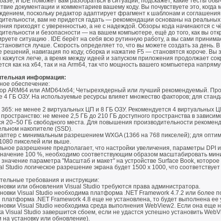
базе, и IDE поможет вам разобраться в ситуации, подскажет, какие тесты об
твие документации и комментариев вашему коду. Вы почувствуете это, когда
дением, поскольку редактор адаптирует фрагмент к шаблонам и соглашениям
дительности, вам не придется гадать — рекомендации основаны на реальных
ния приходят с уверенностью, а не с надеждой. Обзоры кода начинаются с ч
ительности и безопасности — на вашем компьютере, ещё до того, как вы отк
руете ситуацию . IDE берёт на себя всю рутинную работу, а вы сами принима
становится лучше. Скорость определяет то, что вы можете создать за день. В
 решений, навигация по коду, сборка и нажатие F5 — становятся короче. Вы 
 кажутся легче, а время между идеей и запуском приложения продолжает со
тся как на x64, так и на Arm64, так что мощность вашего компьютера напряму
тельная информация:
ное обеспечение:
ор ARM64 или AMD64/x64; Четырехядерный или лучший рекомендуемый. Пр
е 4 ГБ ОЗУ. На используемые ресурсы влияет множество факторов; для ста
365: не менее 2 виртуальных ЦП и 8 ГБ ОЗУ. Рекомендуется 4 виртуальных Ц
пространство: не менее 2,5 ГБ до 210 ГБ доступного пространства в зависи
я 20–50 ГБ свободного места. Для повышения производительности рекоменду
ельном накопителе (SSD).
аптер с минимальным разрешением WXGA (1366 на 768 пикселей); для оптим
 1080 пикселей или выше.
ьное разрешение предполагает, что настройки увеличения, параметры DPI и
значение 100 %, необходимо соответствующим образом масштабировать мин
значение параметра "Масштаб и макет" на устройстве Surface Book, которое
al Studio логическое разрешение экрана будет 1500 x 1000, что соответству
тельные требования и инструкции:
новки или обновления Visual Studio требуются права администратора.
новки Visual Studio необходима платформа .NET Framework 4.7.2 или более по
и платформа .NET Framework 4.8 еще не установлена, то будет выполнена ее 
новки Visual Studio необходима среда выполнения WebView2. Если она еще н
а Visual Studio завершится сбоем, если не удастся успешно установить WebV
 на установку или обновление).