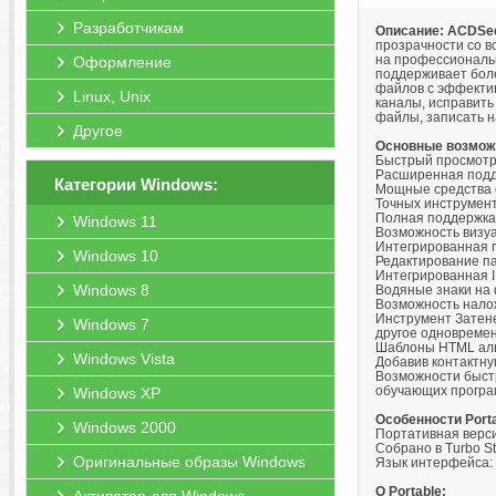
Разработчикам
Описание: ACDSee 
прозрачности со в
на профессиональ
Оформление
поддерживает боле
файлов с эффекти
Linux, Unix
каналы, исправить
файлы, записать н
Другое
Основные возмож
Быстрый просмотр
Расширенная подде
Категории Windows:
Мощные средства 
Точных инструмент
Полная поддержка 
Windows 11
Возможность визу
Интегрированная п
Windows 10
Редактирование п
Интегрированная I
Windows 8
Водяные знаки на 
Возможность нало
Инструмент Затене
Windows 7
другое одновремен
Шаблоны HTML аль
Windows Vista
Добавив контактну
Возможности быстр
обучающих програ
Windows XP
Особенности Porta
Windows 2000
Портативная верси
Собрано в Turbo St
Оригинальные образы Windows
Язык интерфейса: 
О Portable: