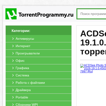
Категории:
ACDSe
Антивирусы
19.1.0
Интернет
торре
Проигрыватели
Офис
Графика
Система
Работа с файлами
Драйвера
Portable
Сборники WPI