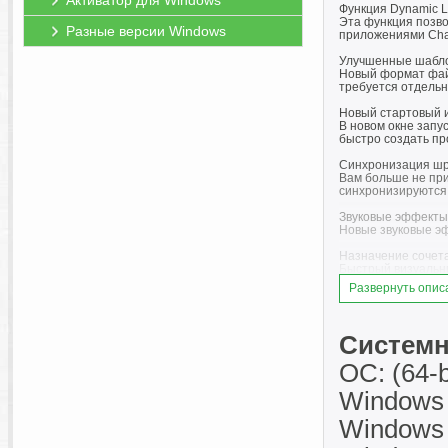
Активатор для Windows
Функция Dynamic Li
Эта функция позво
Разные версии Windows
приложениями Charac
Улучшенные шабло
Новый формат файл
требуется отдельна
Новый стартовый 
В новом окне запу
быстро создать пр
Синхронизация шри
Вам больше не пр
синхронизируются 
Звуковые эффекты 
Новые звуковые эф
Назначение сочет
Быстрый визуальны
Развернуть опис
Упрощенное добав
Для удобства упра
Улучшенная произ
Системн
Благодаря поддерж
быстрее.
ОС: (64-b
Импорт дополните
Windows
Premiere Pro тепе
Windows
Особенности Porta
Портативная верси