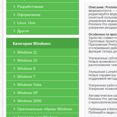
Разработчикам
Описание: Premier
медиаконтента — о
редактируйте вид
Оформление
понятный пользов
управления медиа
Linux, Unix
Premiere Pro прев
ускорения рендери
Другое
Особенности про
Удобство совместн
Групповые проекты
Категории Windows:
Приложения Premie
отслеживания дейс
функции теперь дос
Windows 11
Улучшенные субти
Windows 10
Новые возможности
расположение текс
Windows 8
Улучшения Lumetri 
Новые параметры 
Windows 7
поддержкой метада
Windows Vista
Ускоренная работа
Ускорение позволя
Windows XP
Автоматическое ра
Premiere Pro авто
Windows 2000
стереоскопическое
Оригинальные образы Windows
Публикация в Beha
Публикуйте видео 