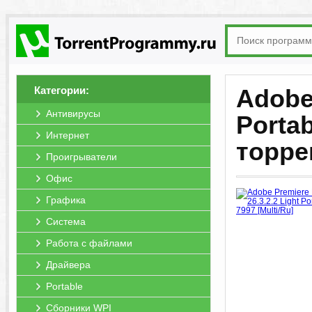
Категории:
Adobe 
Антивирусы
Portab
Интернет
торре
Проигрыватели
Офис
Графика
Система
Работа с файлами
Драйвера
Portable
Сборники WPI