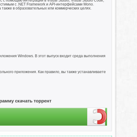
с помощью интеграции в Visual Studio, Visual Studio Code,
местимым с .NET Framework и API-интерфейсами Mono.
 также в образовательных или коммерческих целях.
иложения Windows. В этот выпуск входит среда выполнения
льного приложения. Как правило, вы также устанавливаете
ограмму скачать торрент