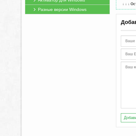
Активатор для Windows
↓ ↓ ↓
Ос
Разные версии Windows
Доба
Добави