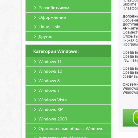
Платформ
Sublime 
Разработчикам
Платфор
Дополни
Оформление
Особенн
Доступн
Linux, Unix
API-инт
Совмест
Другое
Открыты
Гибкая 
Програм
Категории Windows:
Среда вы
Среда в
.NET; ва
Windows 11
Среда вы
Windows 10
Среда в
среду в
Windows 8
Системн
Windows 1
Windows 7
Windows 
Windows Vista
Windows XP
Windows 2000
Оригинальные образы Windows