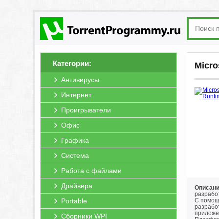
Категории:
Micro
Антивирусы
Интернет
Проигрыватели
Офис
Графика
Система
Работа с файлами
Драйвера
Описани
разработ
Portable
С помощ
разрабо
приложе
Сборники WPI