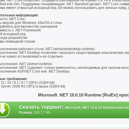
а .NET Core позволяет создавать приложения на языках C#, F# и Visual Basic 
Text или Vim. Поддержка спецификации .NET Standard делает .NET Core сов
ма имеет открытый исходный код. Её можно использовать для личных нужд, а
тельная информация:
ости .NET Core:
ы версии для Windows, MacOS и Linux
ерфейсы для множества сценариев
имость с .NET Framework
й исходный код
среда разработки
мы командной строки
полнения рабочего стола .NET (windowsdesktop-runtime)
ыполнения .NET Desktop позволяет запускать существующие классические пр
м не нужно устанавливать ее отдельно.
полнения .NET (dotnet-runtime)
ыполнения .NET содержит только компоненты, необходимые для запуска консо
ыполнения ASP.NET Core или .NET Desktop.
ые требования:
1 / 10 / 8.1 / 8 / 7 (SP1) (32|64-bit)
Server 2008 R2 (SP1) и выше (32|64-bit)
Microsoft .NET 10.0.10 Runtime [Ru/En] пр
Скачать торрент
:
Microsoft .NET 10.0.10 Runtime.torrent
Размер:
245,17 Mb