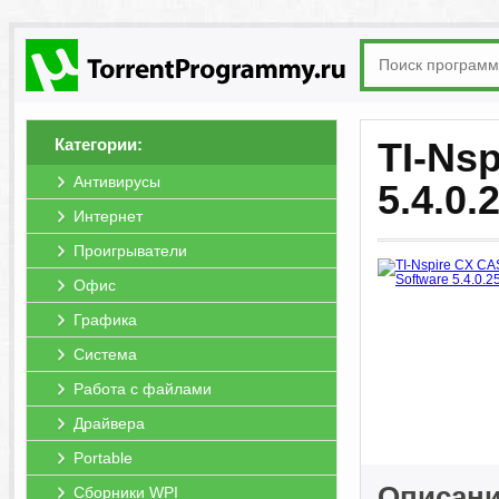
Категории:
TI-Ns
Антивирусы
5.4.0.
Интернет
Проигрыватели
Офис
Графика
Система
Работа с файлами
Драйвера
Portable
Описани
Сборники WPI