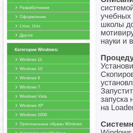
системой
Разработчикам
учебных 
Оформление
школы до
Linux, Unix
мотивиру
Другое
науки и 
Категории Windows:
Процеду
Windows 11
Установи
Windows 10
Скопирова
Windows 8
установл
Windows 7
Запустит
Windows Vista
запуска 
Windows XP
на Loader
Windows 2000
Системн
Оригинальные образы Windows
Windows 