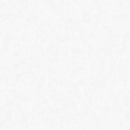
CPU-Z 2.18.0 (x86/
HWMonitor Pro 1.40
HD Tune Pro 6.00 - 
CrystalDiskInfo 9.8.
CrystalDiskMark 9.0
CrystalMark Retro 2
CrystalMark 3D25 1.0
Hard Disk Sentinel 
FurMark 2.10.2.0 (x8
• ФАЙЛОВЫЕ МЕ
Far Manager 3.0.66
Total Commander 11.
Total Commander 11
Total Commander 11.
Advanced Renamer 4
HardLink Shell Exte
• РЕДАКТОРЫ РЕС
Restorator 2007 3.
Resource Hacker 5.2
HxD Hex Editor 2.5.
WinHex 21.7 (x86/x
• ИНСТАЛЛЯЦИЯ:
NSIS 3.07
7z SFX Constructor 
Inno Setup 5.6.1 (2
Inno Unpacker 2.2.
InnoExtractor Ultra 
Universal Extractor
• УДАЛЕНИЕ:
Unlocker 1.9.2