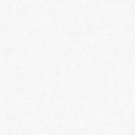
Winamp 5.9.2.10042 
jetAudio Plus 8.1.1
MPC-BE 1.8.9 (x86/
MPC-HC 2.6.2.1 (x8
PotPlayer 1.7.22777
The KMPlayer 4.2.3
VLC media player 3.
Zoom Player MAX 2
CyberLink PowerDVD 
FXSound Pro 1.2.6.0
• DVD BLU-RAY IS
BurnAware Professio
ISO Workshop Pro 13
Ashampoo Burning St
Nero Burning ROM &
PowerISO 9.2 (x86/
UltraISO Premium 9
Rufus 4.13.2316 (x86
• АРХИВАТОРЫ:
WinRAR 7.01/7.20
7-Zip 26.00
HaoZip 5.9.6.10833
Bandizip Pro 7.40 (
• ИНФОРМАЦИЯ:
MediaInfo 26.01
HashCheck Shell Ex
HashTab Commercia
AIDA64 Business 8.2
Speccy Professiona
RAM Saver Professi
OCCT 15.0.14 (x64) 
GPU-Z 2.69.0