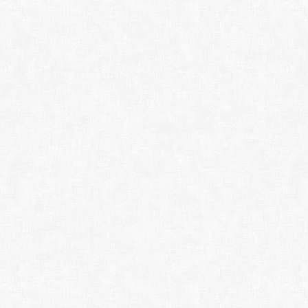
Solid Commander 1
Solid PDF to Word 
Solid Scan to Word
doPDF 11.9.512
FinePrint 12.20
pdfFactory Pro 9.20
priPrinter Professio
Scanitto Pro 3.19 (
VueScan Pro 9.8.51.
A4ScanDoc 2.0.9.3
NAPS2 2.8.1 (x64) -
Office Tab Pro 18.00
LibreOffice + HelpP
МойОфис Стандартн
OnlyOffice Desktop 9
Apache OpenOffice 
WPS Office Free 12.
SoftMaker Office Pr
Adobe Acrobat Read
Adobe Acrobat Pro 2
ABBYY Comparator 
ABBYY PDF Transfo
ABBYY FineReader P
ABBYY Lingvo x6 Pr
AlReader 2.5.1105
Icecream Ebook Rea
Calibre 9.2.1 (x64) -
KeePass Password 
SMath Studio Deskt
CodeTwo QR Code D
CareUEyes Pro 2.5.
TeraCopy Pro 3.17.0
Copy Files Into Mult
EPIM Pro 12.5.6.10
Дизайн Календаре