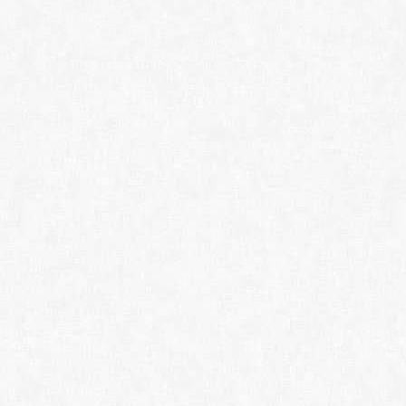
ScrollNavigator 5.1
FontExpert 2025 20.0
MathType 7.11.1.46
Adobe InCopy 2026 A
Adobe InDesign 2026
Adobe Dreamweaver 
• ИНТЕРФЕЙС:
StartIsBack++ 2.9.1/
StartAllBack 3.9.21 -
Stardock Start10 1.9
Stardock Start11 2.6
Start Menu X Pro 7.7
Open Shell 4.4.196
RocketDock W10 1.3.
RocketDock W11 1.3.
GadgetPack 39.0 (x8
Winaero Tweaker 1.
Stardock Fences 6.2
Stardock Curtains 1.
• ИГРЫ:
Sudoku Up 2022 12
MahJong Suite 202
SolSuite Solitaire 2
Карточная игра в д
Windows 7 Games fo
• КОДЕКИ:
K-Lite Mega Codec P
• ПЛЕЕРЫ:
AIMP 5.40.2703 (x86
Foobar2000ru 2.25.6