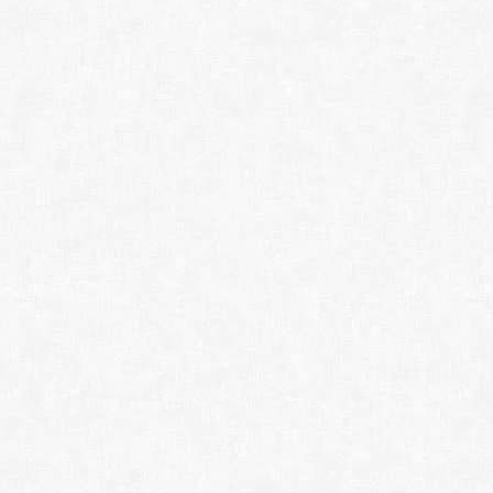
IObit Unlocker 1.3.0
Wise Force Deleter 
LockHunter 3.4.2.1
HiBit Uninstaller 4.
Uninstall Tool 3.8.1
Your Uninstaller! 7.
Soft Organizer Pro 
Files Inspector Pro 
IObit Uninstaller Pr
Revo Uninstaller Pro
Total Uninstall Profe
Wise Program Uninst
Duplicate Cleaner P
WinDirStat 2.5.0.179
TreeSize Professiona
• КОНВЕРТЕРЫ:
Solid PDF Tools 10
Solid Converter 10
reaConverter Pro 8.
Coolutils Total PDF 
Coolutils Total CSV
Coolutils Total Ima
Coolutils Total Audi
Coolutils Total Movi
Format Factory 5.21.
EZ CD Audio Convert
ВидеоМАСТЕР 12.8
Movavi Video Conve
Aiseesoft Video Conv
Wondershare UniConv
WonderFox DVD Vid
WonderFox HD Video
• МЕДИА РЕДАКТО