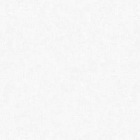
Topaz Studio 2 2.3.2
Topaz Mask AI 1.3.9 
Topaz Adjust AI 1.0.6
Topaz Photo 1.2.1 (x
Topaz Sharpen AI 3.3
Topaz DeNoise Al 3.7
Topaz Gigapixel 1.1.
Adobe Photoshop Lig
Adobe Photoshop 20
Adobe Illustrator 20
Adobe Bridge 2026 A
Adobe XD 59.0.12.2 
• ТЕКСТ ЗАМЕТКИ:
EmEditor Pro 26.0.2 
Notepad++ 8.9.2 (x
Notepad3 6.25.822.
AkelPad 4.9.9 + All 
PSPad 5.5.1.825 (x
Simple Sticky Notes
Classic Sticky Notes
• ОФИС:
Punto Switcher 4.5.
STDU Viewer 1.6.3
Sumatra PDF 3.5.2 (
WinDjView Extende
Infix PDF Editor Pro
PDF-XChange Editor 
PDF-XChange PRO 10
Foxit PDF Reader 20
Foxit PDF Editor Pro
PDF24 Creator 11.29
CoolUtils PDF Comb