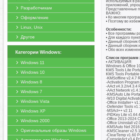
используемых в ра
приложений, упрощ
Разработчикам
Представленные п
ВАЖНО:
Оформление
• Ко многим прогр
• Поэтому во избе
Linux, Unix
Особенности:
• Все программы р
Другое
• Для каждого пун
• Данный сборник 
• Данный сборник и
• Обо всех измене
Категории Windows:
Список программ x
• АКТИВАЦИЯ:
Windows 11
Windows & Office 1
KMS Tools Lite Por
Windows 10
KMS Tools Portabl
-KMSoffline v2.4.7
Windows 8
-Activation Program
-AAct v4.3.2/v4.3.4 
-AAct Network v1.4.
Windows 7
-KMSAuto Lite Porta
-W10 Digital Activat
Windows Vista
-Office Installer+ v1
-Defender Tools v1
Windows XP
-MSAct++ v2.11
-PIDKey Lite v1.64
-Office 2013-2024 C
Windows 2000
-Office Uninstall v2.
-KMSAuto Net 2016 
Оригинальные образы Windows
-KMSCleaner v2.5.1
-ClearTemp v1.60 P
-ConsoleAct v3.4 Po