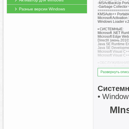
Активатор для Windows
-MSActBackUp Porta
-Garbage Collecto
Разные версии Windows
===============
KMSAuto++ Portable
Microsoft Activation
Windows Loader v.2
• СИСТЕМНЫЕ:
Microsoft .NET Runti
Microsoft Edge Web
DirectX (июнь 2010)
Java SE Runtime Env
Java SE Development
Microsoft Visual C
Microsoft Visual C++
• ОБСЛУЖИВАНИЕ
Auslogics BoostSpee
Ashampoo WinOptimi
Развернуть опис
Advanced SystemCa
Wise Care 365 Pro 
Glary Utilities Pro 6
Windows Manager 2.
Системн
WinTools.net Premi
O&O Defrag Professi
• Windows
Smart Defrag Pro 11
Auslogics Disk Defr
CCleaner Profession
MIn
Reg Organizer 9.90
Vit Registry Fix Pro 
Autorun Organizer 
AnVir Task Manager
Process Lasso Pro 