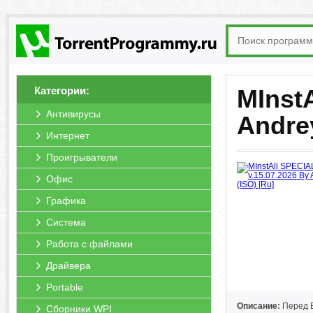
Категории:
MInstA
Антивирусы
Andre
Интернет
Проигрыватели
Офис
Графика
Система
Работа с файлами
Драйвера
Portable
Описание:
Перед В
Сборники WPI