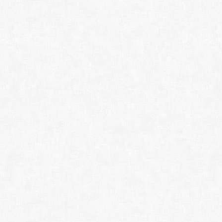
ФотоМОНТАЖ 4.5 (x
Artweaver Plus 7.0
Paint.NET 5.1.11 (x6
MediBang Paint Pro 
IrfanView 4.72
ShareX 19.0.2 (x64) 
WinSnap 6.2.2
IcoFX 3.9
Axialis IconWorksho
7GIF 1.2.2.1298
Screen Gif 2019.1
GIF Movie Gear 4.3
Easy GIF Animator 7
Light Image Resizer 
XnViewMP 1.5.5/1.9.
XnConvert 1.98.0/1.
XnView Extended 2.5
ACDSee Photo Studio
Конструктор шкафо
Дизайн Интерьера
Ландшафтный Диза
Мой Дом 3D 4.15 (2
Sweet Home 3D 7.5
Room Arranger 10.3.
SketchUp Pro 2026 2
CorelCAD 2023.1.22.
Corel PaintShop Pro
CorelDRAW Graphics
Capture One Enterpr
Luminar Neo 1.26.0.
Affinity Photo 2.6.5.
Affinity Designer 2.
Affinity Publisher 2.
Topaz JPEG to RAW A