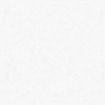
Adobe Audition 2026
Adobe After Effects 
Adobe Premiere 2026
Adobe Media Encode
Adobe Character Ani
Adobe Prelude 2022 
Adobe Animate 2024 
Topaz Video 1.2.0 (x
Ashampoo Music Stud
АудиоМАСТЕР 3.58 
GiliSoft Audio Editor
GoldWave AVX2 7.04 
Ocenaudio 3.17.1 (x
Mixxx 2.5.4 (x64) - (
VirtualDJ PRO 8.3.
Program4Pc DJ Musi
Nero SoundTrax 14
ВидеоШОУ 5.0
ВидеоМОНТАЖ 24
MAGIX Vegas Pro 23.
MAGIX Sound Forge P
MAGIX ACID Pro 11.0
AVS Audio Software
AVS Video Software
Movavi Video Editor 
Fast Video Cutter Jo
Boilsoft Video Splitt
Boilsoft Video Joiner
MKVToolNix 97.0.0 (
Vidcoder 12.16 (x64)
Avidemux 2.8.1 (x64)
XMedia Recode 3.6.
• ЗАПИСЬ: