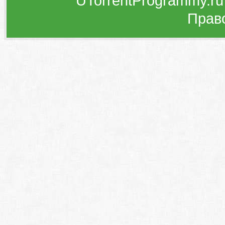
UTorrentProgrammy.ru
Прав