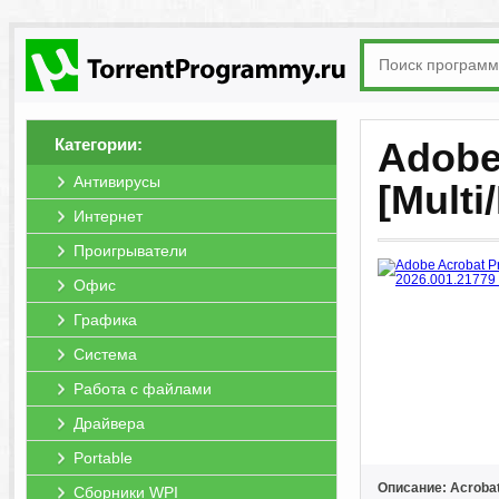
Категории:
Adobe
Антивирусы
[Multi
Интернет
Проигрыватели
Офис
Графика
Система
Работа с файлами
Драйвера
Portable
Описание: Acrobat
Сборники WPI