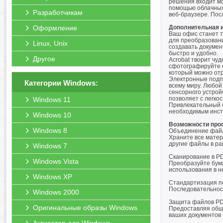
решения входит мо
помощью облачных 
Разработчикам
веб-браузере. Посл
Оформление
Дополнительная 
Ваш офис станет т
для преобразовани
Linux, Unix
создавать докумен
быстро и удобно.
Другое
Acrobat творит чу
сфотографируйте е
который можно отр
Электронные подпи
Категории Windows:
всему миру. Любой
сенсорного устрой
позволяет с легко
Windows 11
Привлекательный 
необходимым инстр
Windows 10
Возможности про
Windows 8
Объединение фай
Храните все матер
другие файлы в ра
Windows 7
Сканирование в PD
Windows Vista
Преобразуйте бума
использования в н
Windows XP
Стандартизация п
Последовательност
Windows 2000
Защита файлов PD
Оригинальные образы Windows
Предоставляя общи
ваших документов 