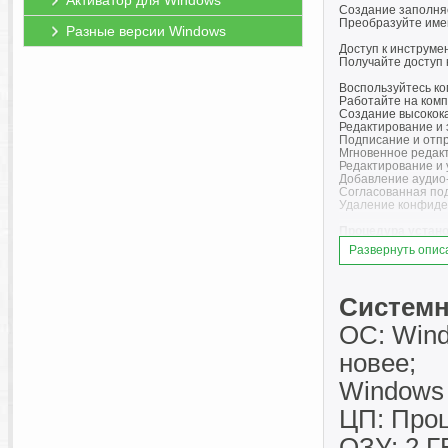
Активатор для Windows
Создание заполня
Преобразуйте име
Разные версии Windows
Доступ к инструме
Получайте доступ 
Воспользуйтесь ко
Работайте на комп
Создание высокок
Редактирование и 
Подписание и отпр
Мгновенное редак
Редактирование и 
Добавление аудио-
Согласованная по
Удаление конфиде
Процедура устано
Представлено 799
Развернуть опис
Установка:
Запустить файл "se
Дождаться окончан
Запустить файл об
Системн
"Обновить".
При завершении ус
ОС: Wind
Замена файлов:
новее;
Запустить файл "Fi
файлов выполнена.Th
Windows 
Блокировка hosts:
ЦП: Проц
Запустить файл "Bl
"BlockHosts.exe", 
* Удалить блокировк
ОЗУ: 2 