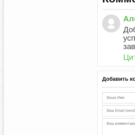
Ал
До
ус
зав
Ци
Добавить к