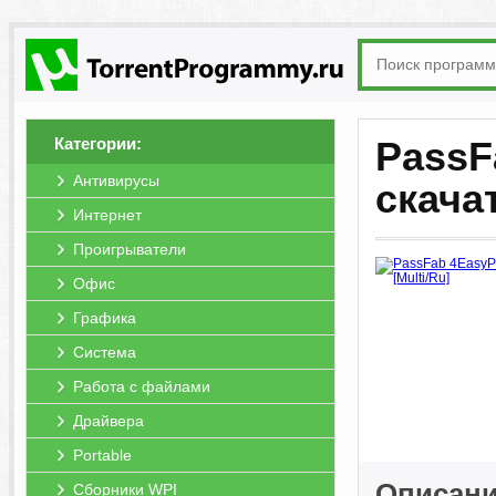
Категории:
PassFa
Антивирусы
скача
Интернет
Проигрыватели
Офис
Графика
Система
Работа с файлами
Драйвера
Portable
Описани
Сборники WPI