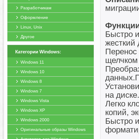
миграции
Разработчикам
Оформление
Функции
Linux, Unix
Быстро и
Другое
жесткий 
Перенос 
Категории Windows:
щелчком 
Windows 11
Преобраз
Windows 10
данных.
Windows 8
Установи
Windows 7
на диске
Windows Vista
Легко кл
Windows XP
копий, э
Быстро и
Windows 2000
форматир
Оригинальные образы Windows