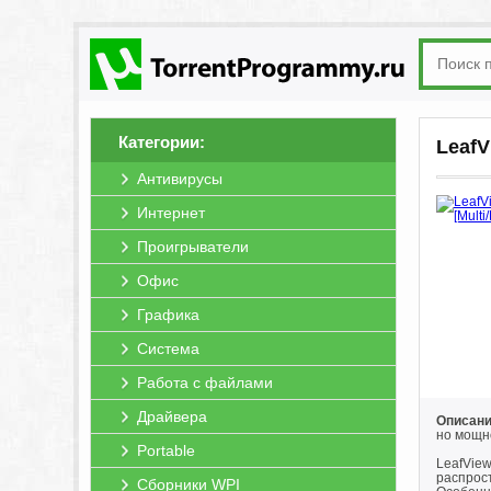
Категории:
LeafV
Антивирусы
Интернет
Проигрыватели
Офис
Графика
Система
Работа с файлами
Драйвера
Описани
но мощн
Portable
LeafVie
распрос
Сборники WPI