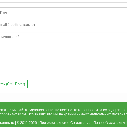
ть (Ctrl+Enter)
ателями сайта. Администрация не несёт ответственности за их содержание
 торрент-файлы. Это значит, что мы не храним никаких нелегальных материа
grammy.ru
| © 2011-2026 |
Пользовательское Соглашение
|
Правообладателям