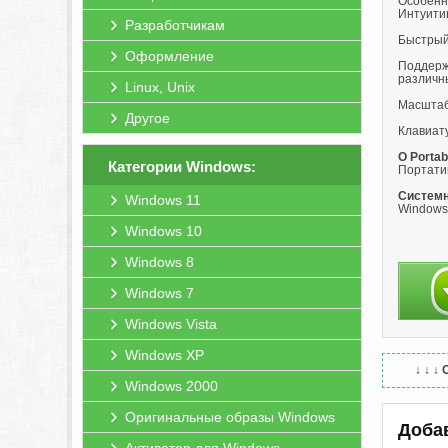
Особенн
Интуити
Разработчикам
Быстрый
Оформление
Поддерж
различн
Linux, Unix
Масштаб
Другое
Клавиат
O Portab
Категории Windows:
Портати
Системн
Windows 11
Windows 
Windows 10
Windows 8
Windows 7
Windows Vista
Windows XP
↓ ↓ ↓
Windows 2000
Оригинальные образы Windows
Доба