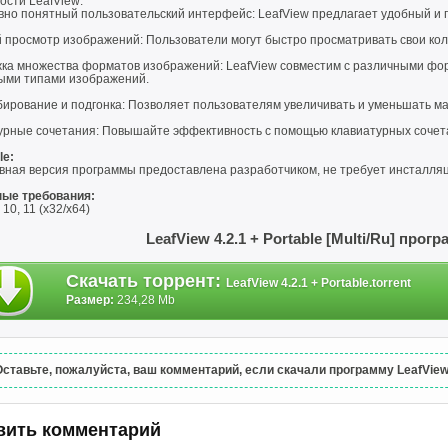
ости LeafView:
вно понятный пользовательский интерфейс: LeafView предлагает удобный и 
 просмотр изображений: Пользователи могут быстро просматривать свои ко
ка множества форматов изображений: LeafView совместим с различными фо
ыми типами изображений.
ирование и подгонка: Позволяет пользователям увеличивать и уменьшать ма
урные сочетания: Повышайте эффективность с помощью клавиатурных сочет
le:
вная версия программы предоставлена разработчиком, не требует инсталляц
ые требования:
10, 11 (x32/x64)
LeafView 4.2.1 + Portable [Multi/Ru] прог
Скачать торрент
:
LeafView 4.2.1 + Portable.torrent
Размер:
234,28 Mb
Оставьте, пожалуйста, ваш комментарий, если скачали программу LeafView 4.
вить комментарий