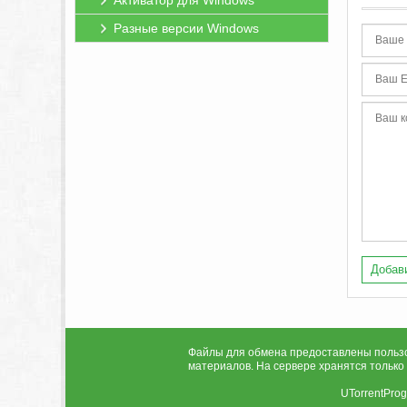
Активатор для Windows
Разные версии Windows
Добави
Файлы для обмена предоставлены пользов
материалов. На сервере хранятся только
UTorrentPro