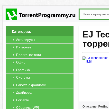
Категории:
EJ Tec
Антивирусы
торре
Интернет
Проигрыватели
Офис
Графика
Система
Работа с файлами
Драйвера
Portable
Описание: Perfino
Сборники WPI