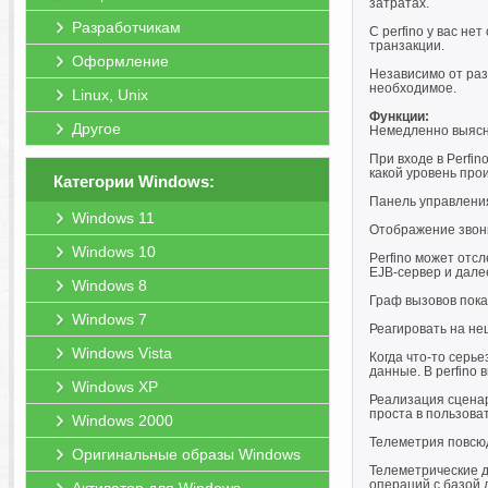
затратах.
Разработчикам
С perfino у вас н
транзакции.
Оформление
Независимо от раз
необходимое.
Linux, Unix
Функции:
Другое
Немедленно выясни
При входе в Perfin
какой уровень про
Категории Windows:
Панель управления
Windows 11
Отображение звон
Windows 10
Perfino может отс
EJB-сервер и далее
Windows 8
Граф вызовов пока
Windows 7
Реагировать на н
Windows Vista
Когда что-то серь
данные. В perfino
Windows XP
Реализация сценар
проста в пользова
Windows 2000
Телеметрия повсю
Оригинальные образы Windows
Телеметрические д
операций с базой 