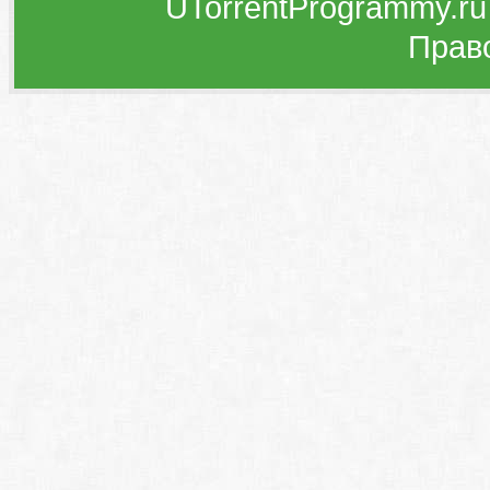
UTorrentProgrammy.ru
Прав