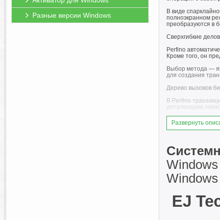
Активатор для Windows
В виде спарклайно
Разные версии Windows
полноэкранном реж
преобразуются в 
Сверхгибкие дело
Perfino автоматич
Кроме того, он пр
Выбор метода — яв
для создания транз
Дерево вызовов би
В Perfino транзак
детализации завис
Нарушения политик
Развернуть опис
изолированно. Per
Производительност
Системн
Операции с базами
Windows 
Когда вы задаете 
трассировками сте
Windows 
Метод выборочног
EJ Te
Для исследования 
выборку на уровне
Для медленных и о