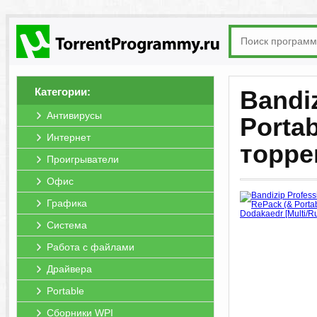
Категории:
Bandiz
Антивирусы
Portab
Интернет
торре
Проигрыватели
Офис
Графика
Система
Работа с файлами
Драйвера
Portable
Сборники WPI