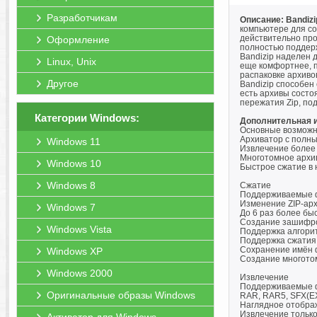
Разработчикам
Описание: Bandizi
компьютере для со
действительно про
Оформление
полностью поддер
Bandizip наделен 
Linux, Unix
еще комфортнее, 
распаковке архиво
Другое
Bandizip способен
есть архивы состо
пережатия Zip, по
Категории Windows:
Дополнительная 
Основные возможн
Архиватор с полн
Windows 11
Извлечение более
Многотомное архи
Windows 10
Быстрое сжатие в 
Windows 8
Сжатие
Поддерживаемые форм
Изменение ZIP-ар
Windows 7
До 6 раз более бы
Создание зашифр
Windows Vista
Поддержка алгор
Поддержка сжатия
Сохранение имён ф
Windows XP
Создание многотом
Windows 2000
Извлечение
Поддерживаемые фор
Оригинальные образы Windows
RAR, RAR5, SFX(EXE
Наглядное отображ
Извлечение тольк