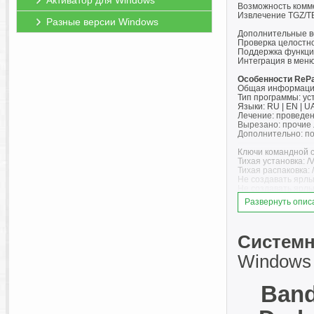
Активатор для Windows
Возможность комм
Извлечение TGZ/TB
Разные версии Windows
Дополнительные в
Проверка целостно
Поддержка функци
Интеграция в мен
Особенности RePa
Общая информаци
Тип программы: уст
Языки: RU | EN | UA
Лечение: проведен
Вырезано: прочие
Дополнительно: по
Ключи командной с
Тихая установка: /
Тихая распаковка: /
Не создавать ярлы
Не создавать ярлы
Закрепить ярлык в 
Развернуть опис
Закрепить ярлык в
Настроить ассоци
Язык интерфейса -
Язык интерфейса -
Системн
Язык интерфейса -
Язык интерфейса -
Windows 11
Выбор места устан
Ключ /D=Путь след
Band
Пример: установщик
Примечание: